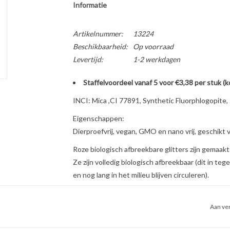
Informatie
Artikelnummer:
13224
Beschikbaarheid:
Op voorraad
Levertijd:
1-2 werkdagen
Staffelvoordeel vanaf 5 voor €3,38 per stuk (
INCI: Mica ,CI 77891, Synthetic Fluorphlogopite,
Eigenschappen:
Dierproefvrij, vegan, GMO en nano vrij, geschikt
Roze biologisch afbreekbare glitters zijn gemaakt 
Ze zijn volledig biologisch afbreekbaar (dit in tege
en nog lang in het milieu blijven circuleren).
Biologisch afbreekbare glitters worden afgebrok
compost en afvalwater) in koolstofdioxide, wat
Aan ver
glitters niet afgebroken. Ze zijn hierdoor goed te