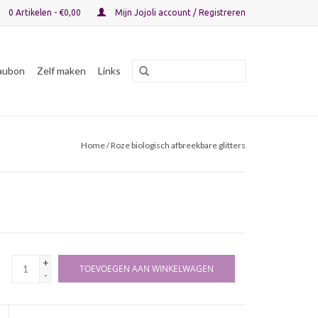
0 Artikelen - €0,00
Mijn Jojoli account / Registreren
aubon
Zelf maken
Links
Home
/ Roze biologisch afbreekbare glitters
+
TOEVOEGEN AAN WINKELWAGEN
-