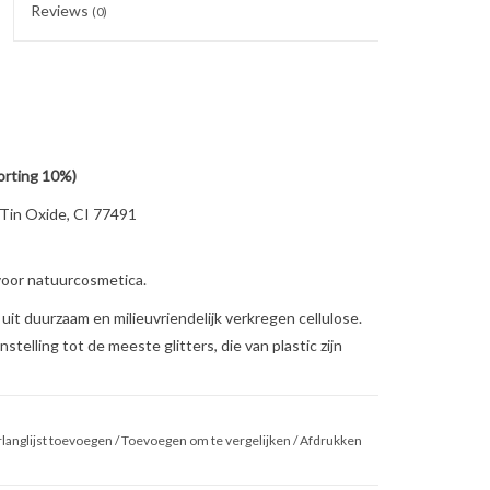
Reviews
(0)
korting 10%)
 Tin Oxide, CI 77491
 voor natuurcosmetica.
uit duurzaam en milieuvriendelijk verkregen cellulose.
nstelling tot de meeste glitters, die van plastic zijn
en door micro-organismen (aanwezig in o.a. de bodem,
er en biomassa. Zonder deze organismen worden de
langlijst toevoegen
/
Toevoegen om te vergelijken
/
Afdrukken
 gebruiken in cosmetica op waterbasis. De glitters zijn