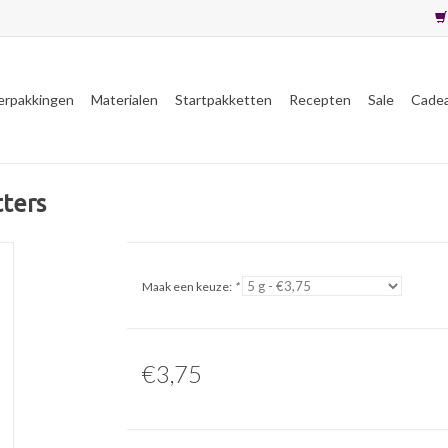
erpakkingen
Materialen
Startpakketten
Recepten
Sale
Cade
tters
Maak een keuze:
*
€3,75