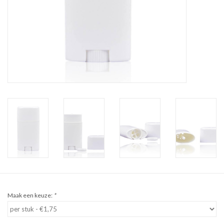
Sale
Cadeaubon
Zelf maken
Links
Maak een keuze:
*