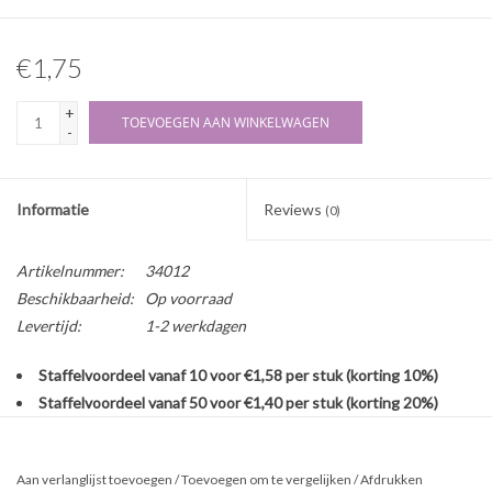
€1,75
+
TOEVOEGEN AAN WINKELWAGEN
-
Informatie
Reviews
(0)
Artikelnummer:
34012
Beschikbaarheid:
Op voorraad
Levertijd:
1-2 werkdagen
Staffelvoordeel vanaf 10 voor €1,58 per stuk (korting 10%)
Staffelvoordeel vanaf 50 voor €1,40 per stuk (korting 20%)
Een lege opdraaibare stick die ideaal is voor zelfgemaakte
deodorant. Vul de stick via de onderkant en sluit af met de
Aan verlanglijst toevoegen
/
Toevoegen om te vergelijken
/
Afdrukken