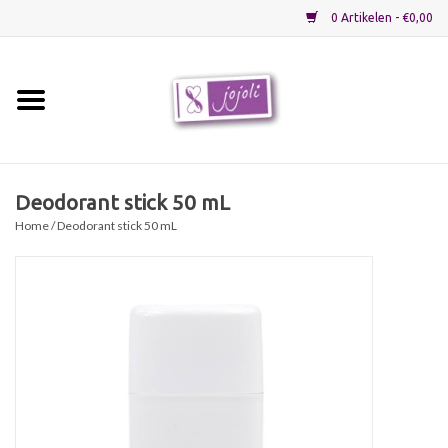
0 Artikelen - €0,00
Home
Grondstoffen
Deodorant stick 50 mL
Home
/ Deodorant stick 50 mL
Verpakkingen
Materialen
Startpakketten
Recepten