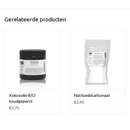
bijgeleverde dop.
Eigenschappen:
Gerelateerde producten
inhoud (nominaal / maximaal): 50 mL / 50 mL
materiaal: PP
afmetingen: hoogte (inclusief dop) 110 mm, breedte 30 mm, lengte
55 mm
etikethoogte: maximaal 60 mm hoog
kleur en transparantie: wit, niet transparant
sluiting: witte dop, materiaal: PP
gewicht: 33 g
Kokosolie BIO
Natriumbicarbonaat
koudgeperst
€2,45
€3,75