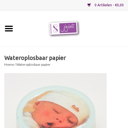
0 Artikelen - €0,00
Home
Grondstoffen
Wateroplosbaar papier
Home
/ Wateroplosbaar papier
Verpakkingen
Materialen
Startpakketten
Recepten