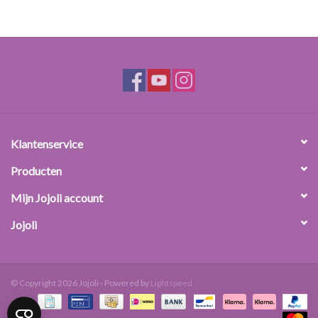
Druk de afbeelding af op uw printer. Knip deze vervolgens op maat.
Giet een dun laagje transparante / kristalheldere zeep in de mal.
Laat dit even iets drogen en leg vervolgens daarop de afbeelding
(met de bedrukte zijde onder) in de zeepmal. Bespray het met
isopropylalcohol en giet er daarna witte zeep overheen.
Voor papier zeep:
Klantenservice
Producten
Mijn Jojoli account
Jojoli
© Copyright 2026 Jojoli - Powered by
Lightspeed