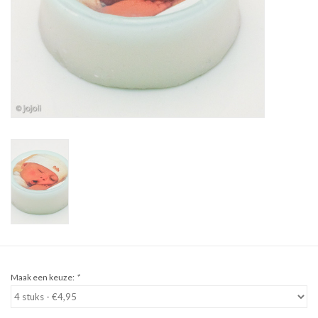
Sale
Cadeaubon
Zelf maken
Links
Maak een keuze:
*