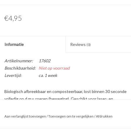
€4,95
Informatie
Reviews
(0)
Artikelnummer:
17602
Beschikbaarheid:
Niet op voorraad
Levertijd:
ca. 1 week
Biologisch afbreekbaar en composteerbaar, lost binnen 30 seconde
volledig op d.m.v. roeren (beweging). Geschikt voor laser- en
inkjetprinters. Vellen van 215mm bij 280mm. Het papier is van hoge
kwaliteit, afbeeldingen kunnen scherp afgedrukt worden.
Aan verlanglijst toevoegen
/
Toevoegen om te vergelijken
/
Afdrukken
Voor een afbeelding in gietzeep:
Maak je zeep persoonlijk met een foto of een bijzondere tekst.