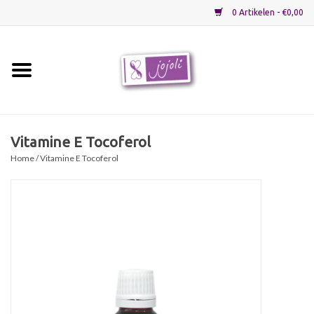
0 Artikelen - €0,00
Home
Grondstoffen
Vitamine E Tocoferol
Home
/ Vitamine E Tocoferol
Verpakkingen
Materialen
Startpakketten
Recepten