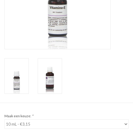
Sale
Cadeaubon
Zelf maken
Links
Maak een keuze:
*