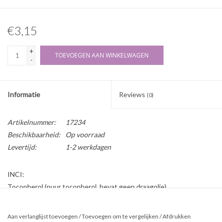
€3,15
+
TOEVOEGEN AAN WINKELWAGEN
-
Informatie
Reviews
(0)
Artikelnummer:
17234
Beschikbaarheid:
Op voorraad
Levertijd:
1-2 werkdagen
INCI:
Tocopherol (puur tocopherol, bevat geen draagolie)
Herkomst:
Natuurlijk en vrij van GMO
Aan verlanglijst toevoegen
/
Toevoegen om te vergelijken
/
Afdrukken