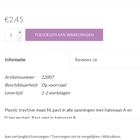
€2,45
+
TOEVOEGEN AAN WINKELWAGEN
-
Informatie
Reviews
(0)
Artikelnummer:
22007
Beschikbaarheid:
Op voorraad
Levertijd:
1-2 werkdagen
Plastic trechter maat M, past in alle openingen met halsmaat A en
D (en groter). Past niet in halsmaat B.
Afmetingen:
Diameter: 75 mm
Aan verlanglijst toevoegen
/
Toevoegen om te vergelijken
/
Afdrukken