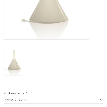
Sale
Cadeaubon
Zelf maken
Links
Maak een keuze:
*