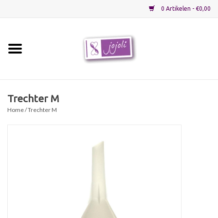
0 Artikelen - €0,00
Home
Grondstoffen
Trechter M
Home
/ Trechter M
Verpakkingen
Materialen
Startpakketten
Recepten