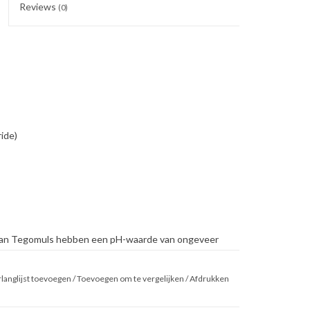
Reviews
(0)
ide)
 van Tegomuls hebben een pH-waarde van ongeveer
e omgeving vlokt Tegemuls en stolt de emulsie. Een
 aan te bevelen voor een pH-huidneutrale crème.
langlijst toevoegen
/
Toevoegen om te vergelijken
/
Afdrukken
ren de huid. Tegomuls kan voor een vetfasespectrum