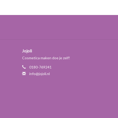
or de normale tot vette huid en als co-emulgator voor
Jojoli
Cosmetica maken doe je zelf!
0180-769241
info@jojoli.nl