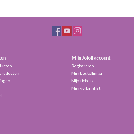
Gebruik:
Geschikt voor crèmes, lotions, reinigingsmelk vo
emulsies die snel moeten intrekken.
Dosering:
4% tot 8%
ten
Mijn Jojoli account
ducten
Registreren
producten
Mijn bestellingen
ingen
Mijn tickets
Mijn verlanglijst
d