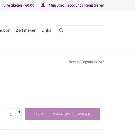
0 Artikelen - €0,00
Mijn Jojoli account / Registreren
aubon
Zelf maken
Links
Home
/ Tegomuls 90 S
+
TOEVOEGEN AAN WINKELWAGEN
-