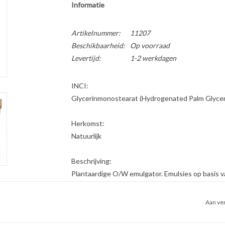
Informatie
Artikelnummer:
11207
Beschikbaarheid:
Op voorraad
Levertijd:
1-2 werkdagen
INCI:
Glycerinmonostearat (Hydrogenated Palm Glycer
Herkomst:
Natuurlijk
Beschrijving:
Plantaardige O/W emulgator. Emulsies op basis
6.5 tot 7 nodig om stabiel te blijven. In een zur
ondersteunende emulgator als Emulsan is daarom
Aan ver
Emulsies met Tegomuls trekken snel in en matte
van 20 tot 35% ingezet worden.