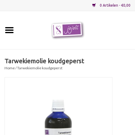
0 Artikelen - €0,00
Home
Grondstoffen
Tarwekiemolie koudgeperst
Home
/ Tarwekiemolie koudgeperst
Verpakkingen
Materialen
Startpakketten
Recepten