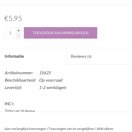
€5,95
+
TOEVOEGEN AAN WINKELWAGEN
-
Informatie
Reviews
(0)
Artikelnummer:
15625
Beschikbaarheid:
Op voorraad
Levertijd:
1-2 werkdagen
INCI:
Triticum Vulgare
Herkomst:
Aan verlanglijst toevoegen
/
Toevoegen om te vergelijken
/
Afdrukken