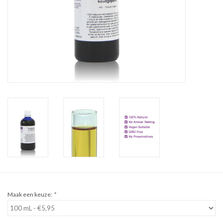
Sale
Cadeaubon
Zelf maken
Links
Maak een keuze:
*