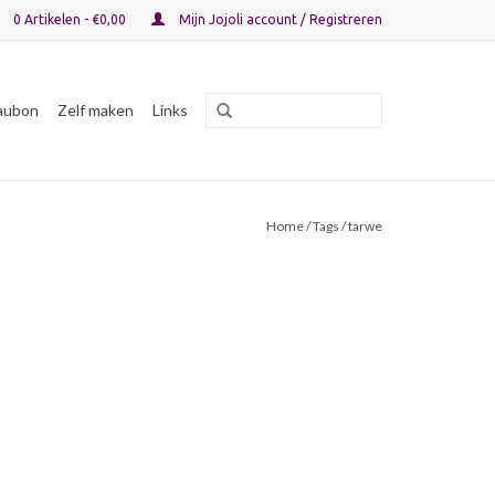
0 Artikelen - €0,00
Mijn Jojoli account / Registreren
aubon
Zelf maken
Links
Home
/
Tags
/ tarwe