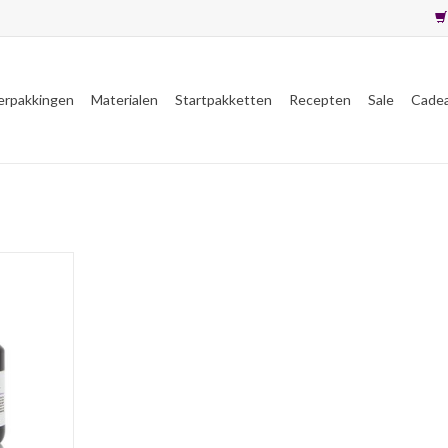
erpakkingen
Materialen
Startpakketten
Recepten
Sale
Cade
structureel
rmt een dun
ardoor het
 en beter
aar bij een
gespleten
NKELWAGEN