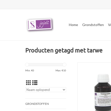
Home
Grondstoffen
V
Producten getagd met tarwe
Tarwe eiwit repareert 
Min: €
0
Max: €
10
beschadigd haar en vo
laagje op de haren wa
haar glad (glanzend)
kambaar is. Ook inzetb
rijpe droge huid en 
nagels.
GRONDSTOFFEN
TOEVOEGEN AAN WI