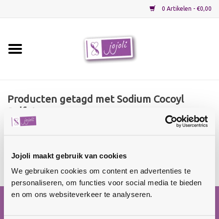
0 Artikelen - €0,00
Home
Grondstoffen
Producten getagd met Sodium Cocoyl
Sulfate
Verpakkingen
Home
/
Tags
/ Sodium Cocoyl Sulfate
Materialen
Geen producten gevonden!...
Jojoli maakt gebruik van cookies
We gebruiken cookies om content en advertenties te
Startpakketten
personaliseren, om functies voor social media te bieden
en om ons websiteverkeer te analyseren.
Recepten