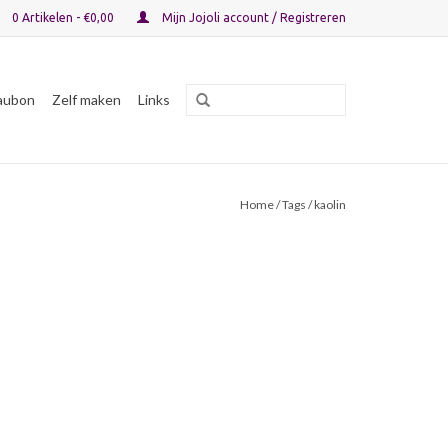
0 Artikelen - €0,00
Mijn Jojoli account / Registreren
aubon
Zelf maken
Links
Home
/
Tags
/ kaolin