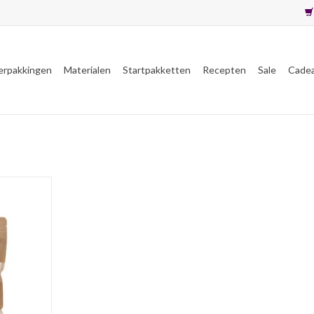
erpakkingen
Materialen
Startpakketten
Recepten
Sale
Cade
klei) is een
chikt voor
rs en
rs.
NKELWAGEN