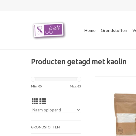
Home
Grondstoffen
V
Producten getagd met kaolin
Kaoline (Chinese witte 
zachte kleisoort, ges
Min: €
0
Max: €
5
gebruik in maske
gezichtspoede
TOEVOEGEN AAN WI
GRONDSTOFFEN