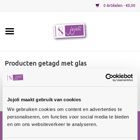
0 Artikelen - €0,00
Home
Grondstoffen
Producten getagd met glas
Home
/
Tags
/ glas
Verpakkingen
Geen producten gevonden!...
Materialen
Jojoli maakt gebruik van cookies
We gebruiken cookies om content en advertenties te
Startpakketten
personaliseren, om functies voor social media te bieden
en om ons websiteverkeer te analyseren.
Recepten