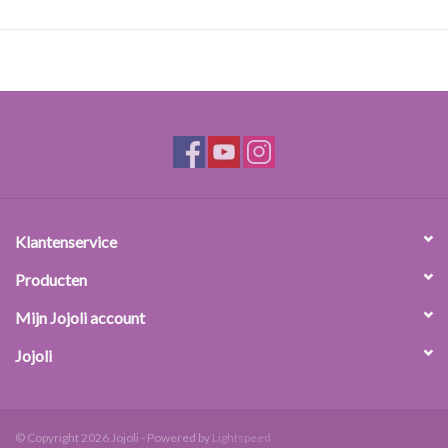
Natuurlijk
Gebruik:
Sorbitol wordt gebruikt als vochtaantrekkende of
vochtinbrengende stof in onder andere crèmes, tandpasta en
shampoo. In een lage concentratie zorgt het dat crèmes niet
uitdrogen en dat de sorbitol die in de huid trekt vocht vasthoudt.
In te hoge concentraties kan het vocht uit de huid aantrekken.
Gebruik daarom in huidverzorgingsproducten niet meer dan
ongeveer 5% sorbitol. In wasemulsies of tandpasta is een hoger
Klantenservice
percentage mogelijk.
Producten
Mijn Jojoli account
Jojoli
© Copyright 2026 Jojoli - Powered by
Lightspeed