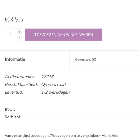
€3,95
+
TOEVOEGEN AAN WINKELWAGEN
-
Informatie
Reviews
(0)
Artikelnummer:
17213
Beschikbaarheid:
Op voorraad
Levertijd:
1-2 werkdagen
INCI:
Sorbitol
Herkomst:
Aan verlanglijst toevoegen
/
Toevoegen om te vergelijken
/
Afdrukken