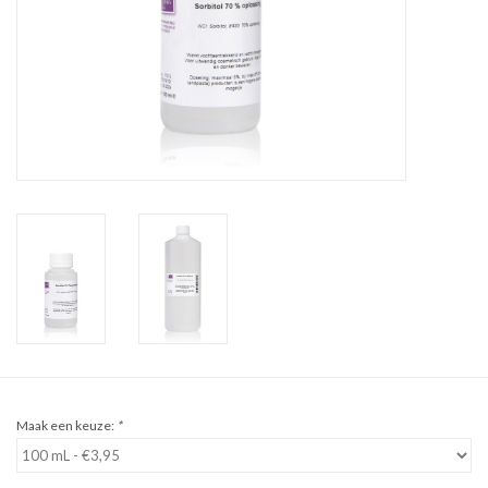
Sale
Cadeaubon
Zelf maken
Links
Maak een keuze:
*