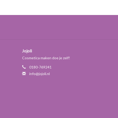
66 %
13 %
63 %
41 %
25 %
rolie op 100 mL eindproduct.
Jojoli
maximale dosering vrijwel nihil is of onbekend.
Cosmetica maken doe je zelf!
voor uitwendig gebruik. Vermijd contact met de ogen.
gebruik (ook al ruikt het lekker). Geuroliën niet
0180-769241
s sterk geconcentreerd. Vermijd overdosering.
info@jojoli.nl
eactie veroorzaken. Merkt u dat u overgevoelig bent
 U kunt overgevoeligheid bij u zelf testen door op de
lie te deppen. Gedurende een dag uw elleboog niet
ukende plek ontstaan, dan bent u hoogstwaarschijnlijk
t Aromecum.