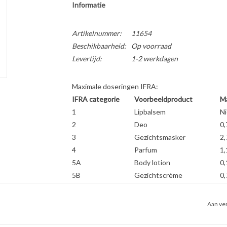
Informatie
Artikelnummer:
11654
Beschikbaarheid:
Op voorraad
Levertijd:
1-2 werkdagen
Maximale doseringen IFRA:
IFRA categorie
Voorbeeldproduct
Ma
1
Lipbalsem
Ni
2
Deo
0,
3
Gezichtsmasker
2,
4
Parfum
1,
5A
Body lotion
0,
5B
Gezichtscrème
0,
5C
Handcrème
Ni
5D
Babycrème
Ni
Aan ver
6
Tandpasta
Ni
7A
Shampoo
5,