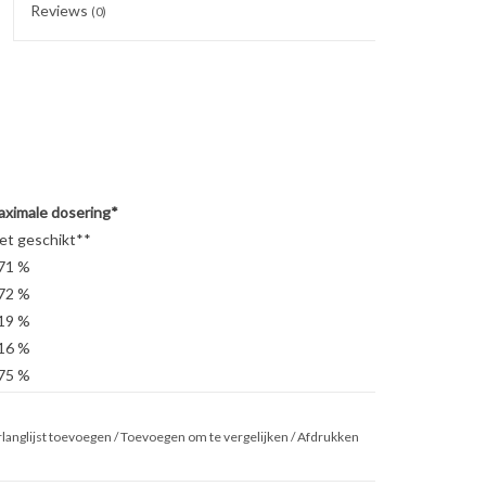
Reviews
(0)
ximale dosering*
et geschikt**
71 %
72 %
19 %
16 %
75 %
et geschikt**
et geschikt**
langlijst toevoegen
/
Toevoegen om te vergelijken
/
Afdrukken
et geschikt**
79 %