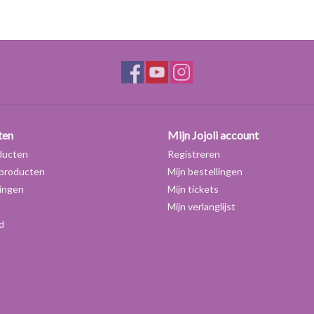
7B
Haarmasker
1,
9
Zeep
3,
10A
Schoonmaakmiddel
5,
10B
Roomspray
1,
12
Diffuser
2,
*ter referentie: 0,05% is ongeveer 1 druppel geu
ten
Mijn Jojoli account
**We raden gebruik voor deze categorie af omdat 
ducten
Registreren
LET OP!: Cosmeticagrondstoffen zijn uitsluitend 
producten
Mijn bestellingen
Geurolie kan longschade veroorzaken bij inwendig 
ingen
Mijn tickets
onverdund op de huid aanbrengen. Pure geurolie i
Mijn verlanglijst
Sommige geuroliën kunnen een overgevoeligheidsr
d
voor een geurstof vermijdt deze dan in uw parfum.
binnenkant van uw elleboog een druppeltje geuro
wassen. Is er binnen een dag geen rode en / of je
niet overgevoelig voor de geteste olie.
Meer informatie over geurolie is te vinden in he