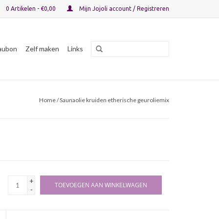
0 Artikelen - €0,00
Mijn Jojoli account / Registreren
aubon
Zelf maken
Links
Home
/ Saunaolie kruiden etherische geuroliemix
+
TOEVOEGEN AAN WINKELWAGEN
-