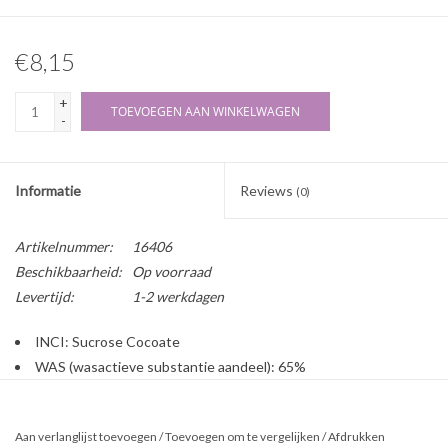
€8,15
+
TOEVOEGEN AAN WINKELWAGEN
-
Informatie
Reviews
(0)
Artikelnummer:
16406
Beschikbaarheid:
Op voorraad
Levertijd:
1-2 werkdagen
INCI: Sucrose Cocoate
WAS (wasactieve substantie aandeel): 65%
pH waarde: 7
Type tenside: amfoteer
Aan verlanglijst toevoegen
/
Toevoegen om te vergelijken
/
Afdrukken
Herkomst: natuurlijk