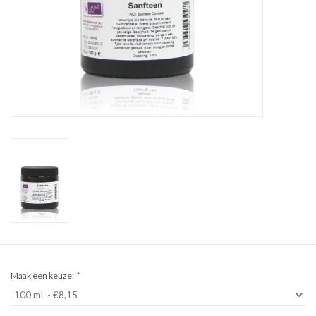
Sale
Cadeaubon
Zelf maken
Links
Maak een keuze:
*