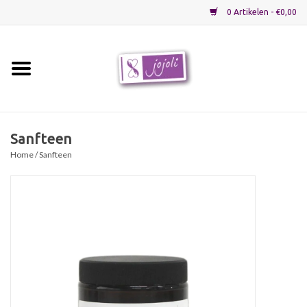
0 Artikelen - €0,00
Home
Grondstoffen
Sanfteen
Home
/ Sanfteen
Verpakkingen
Materialen
Startpakketten
Recepten