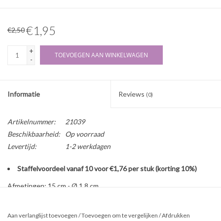
€1,95
€2,50
+
TOEVOEGEN AAN WINKELWAGEN
-
Informatie
Reviews
(0)
Artikelnummer:
21039
Beschikbaarheid:
Op voorraad
Levertijd:
1-2 werkdagen
Staffelvoordeel vanaf 10 voor €1,76 per stuk (korting 10%)
Afmetingen: 15 cm - Ø 1.8 cm.
Beschrijving:
Een reageerbuis of proefbuis is een cilindrisch stuk glasbuis met
Aan verlanglijst toevoegen
/
Toevoegen om te vergelijken
/
Afdrukken