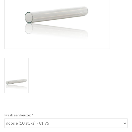
Sale
Cadeaubon
Zelf maken
Links
Maak een keuze:
*