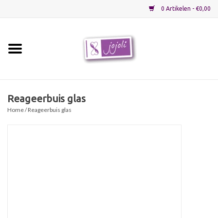
0 Artikelen - €0,00
Home
Grondstoffen
Reageerbuis glas
Home
/ Reageerbuis glas
Verpakkingen
Materialen
Startpakketten
Recepten