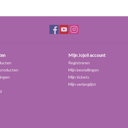
Een emulsie met Plantapon SF-N wordt dikker na t
haarsoft of xanthaan de emulsie ook helpen verd
Plantapon SF-N is een vervanging voor Plantapon 
alternatief.
Dosering:
20-50% in een tensidemengsel
ten
Mijn Jojoli account
ducten
Registreren
producten
Mijn bestellingen
ingen
Mijn tickets
Mijn verlanglijst
d