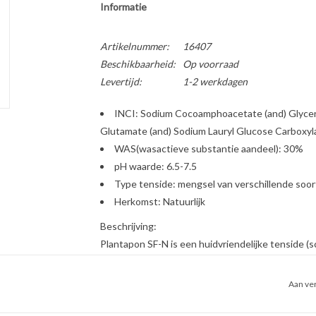
Informatie
Artikelnummer:
16407
Beschikbaarheid:
Op voorraad
Levertijd:
1-2 werkdagen
INCI: Sodium Cocoamphoacetate (and) Glyceri
Glutamate (and) Sodium Lauryl Glucose Carboxyl
WAS(wasactieve substantie aandeel): 30%
pH waarde: 6.5-7.5
Type tenside: mengsel van verschillende soo
Herkomst: Natuurlijk
Beschrijving:
Plantapon SF-N is een huidvriendelijke tenside
COSMOS. Het bevat voornamelijk anionische tensid
en conserveermiddelen. Glycerine voorkomt uitdro
Aan ver
Plantapon SF-N schuimt rijkelijk en reinigt de hui
eigenschappen voor het maken van een wasemulsie