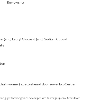
Reviews
(0)
n (and) Lauryl Glucosid (and) Sodium Cocoyl
ate
rten
 (schuimvormer) goedgekeurd door zowel EcoCert en
en en glycerine maar is vrij van betaine, sulfaten
ging en irritatie.
langlijst toevoegen
/
Toevoegen om te vergelijken
/
Afdrukken
d zacht zonder deze uit te drogen. Het bezit alle
. Een co-tenside is niet nodig.