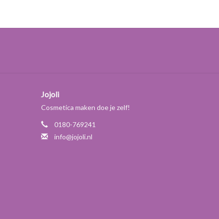
oevoeging van zuur. Als dit onvoldoende is kan zout,
ikken.
SF. Plantapon SF-N is een natuurlijker en duurzamer
Jojoli
Cosmetica maken doe je zelf!
0180-769241
info@jojoli.nl