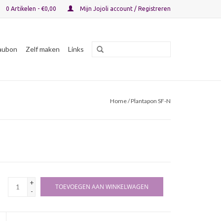
0 Artikelen - €0,00
Mijn Jojoli account / Registreren
aubon
Zelf maken
Links
Home
/ Plantapon SF-N
+
TOEVOEGEN AAN WINKELWAGEN
-