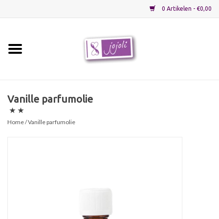
0 Artikelen - €0,00
Home
Grondstoffen
Vanille parfumolie
Verpakkingen
Home
/ Vanille parfumolie
Materialen
Startpakketten
Recepten