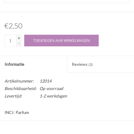
€2,50
+
TOEVOEGEN AAN WINKELWAGEN
-
Informatie
Reviews
(2)
Artikelnummer:
12014
Beschikbaarheid:
Op voorraad
Levertijd:
1-2 werkdagen
INCI: Parfum
Deze parfumolie is onverdund en bevat geen alcohol of een andere
parfumbasis.