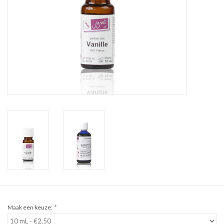
Sale
Cadeaubon
Zelf maken
Links
Maak een keuze:
*