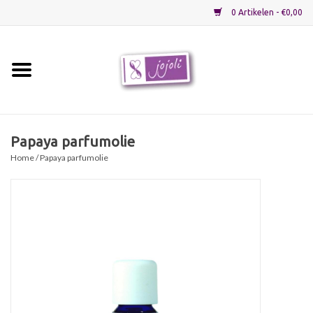
0 Artikelen - €0,00
Home
Grondstoffen
Papaya parfumolie
Home
/ Papaya parfumolie
Verpakkingen
Materialen
Startpakketten
Recepten