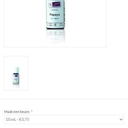
Sale
Cadeaubon
Zelf maken
Links
Maak een keuze:
*