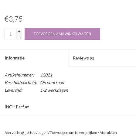
€3,75
+
TOEVOEGEN AAN WINKELWAGEN
-
Informatie
Reviews
(0)
Artikelnummer:
12021
Beschikbaarheid:
Op voorraad
Levertijd:
1-2 werkdagen
INCI: Parfum
Parfumolie Papaya is onverdund en bevat geen alcohol of een
andere parfumbasis.
Aan verlanglijst toevoegen
/
Toevoegen om te vergelijken
/
Afdrukken
Herkomst: Synthetisch