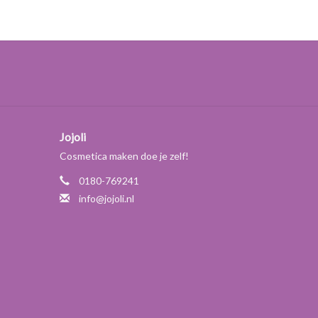
nvraag verkrijgbaar.
Jojoli
Cosmetica maken doe je zelf!
0180-769241
info@jojoli.nl