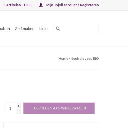
0 Artikelen - €0,00
Mijn Jojoli account / Registreren
aubon
Zelf maken
Links
Home
/ Neutrale zeep BIO
+
TOEVOEGEN AAN WINKELWAGEN
-