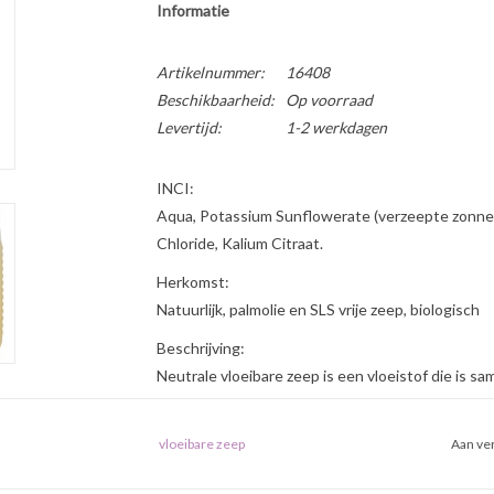
Informatie
Artikelnummer:
16408
Beschikbaarheid:
Op voorraad
Levertijd:
1-2 werkdagen
INCI:
Aqua, Potassium Sunflowerate (verzeepte zonneb
Chloride, Kalium Citraat.
Herkomst:
Natuurlijk, palmolie en SLS vrije zeep, biologisch
Beschrijving:
Neutrale vloeibare zeep is een vloeistof die is sa
grondstoffen zijn vrij van pesticiden en niet ge
gebruikt voor het maken van wasemulsies zoals 
vloeibare zeep
Aan ver
gebruikt worden. Het maakt goed schoon en zorg