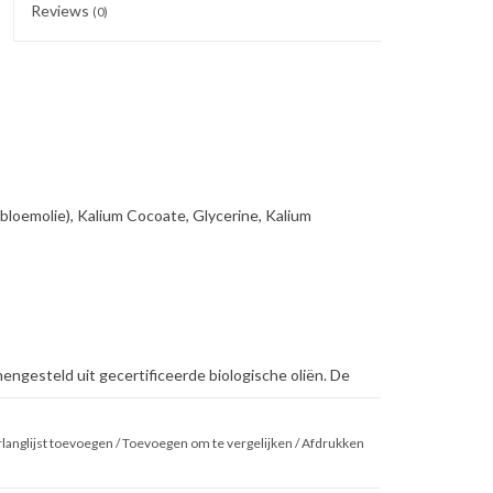
Reviews
(0)
loemolie), Kalium Cocoate, Glycerine, Kalium
mengesteld uit gecertificeerde biologische oliën. De
netisch gemodificeerd. Deze basiswasemulsie wordt
shampoo en vloeibare zeep maar kan ook puur
langlijst toevoegen
/
Toevoegen om te vergelijken
/
Afdrukken
t voor veel schuimvorming. De pH-waarde is 10-10.5.