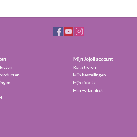
Scheikundige en wettelijke documenten zijn op aa
ten
Mijn Jojoli account
ducten
Registreren
producten
Mijn bestellingen
ingen
Mijn tickets
Mijn verlanglijst
d