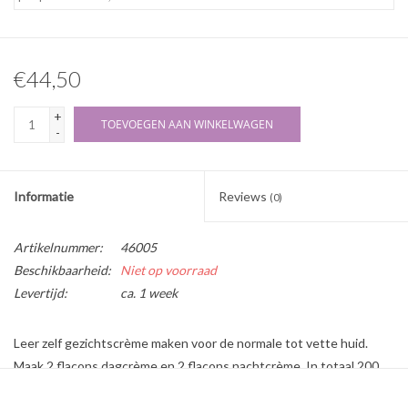
€44,50
+
TOEVOEGEN AAN WINKELWAGEN
-
Informatie
Reviews
(0)
Artikelnummer:
46005
Beschikbaarheid:
Niet op voorraad
Levertijd:
ca. 1 week
Leer zelf gezichtscrème maken voor de normale tot vette huid.
Maak 2 flacons dagcrème en 2 flacons nachtcrème. In totaal 200
mL crème, (in de winkel bevat 1 pot 30 of 50 mL).