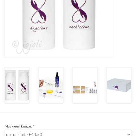
Sale
Cadeaubon
Zelf maken
Links
Maak een keuze:
*