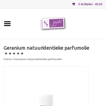
0 Artikelen - €0,00
Home
Grondstoffen
Geranium natuuridentieke parfumolie
Verpakkingen
Home
/ Geranium natuuridentieke parfumolie
Materialen
Startpakketten
Recepten