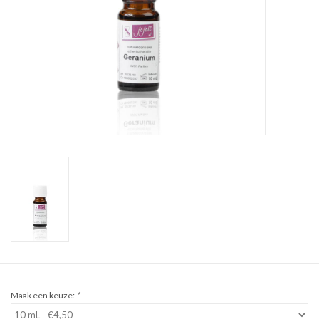
Sale
Cadeaubon
Zelf maken
Links
Maak een keuze:
*