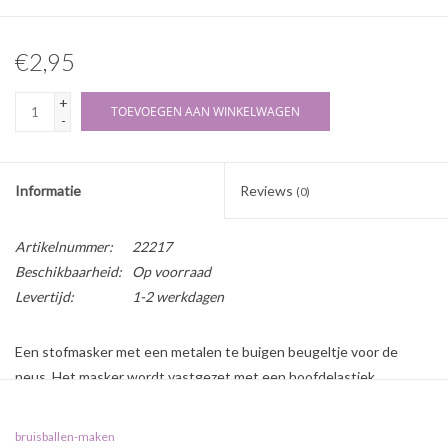
€2,95
+
TOEVOEGEN AAN WINKELWAGEN
-
Informatie
Reviews
(0)
Artikelnummer:
22217
Beschikbaarheid:
Op voorraad
Levertijd:
1-2 werkdagen
Een stofmasker met een metalen te buigen beugeltje voor de
neus. Het masker wordt vastgezet met een hoofdelastiek.
De afkorting FFP1 staat voor Filtering Face Piece. De P staat voor
partikel/deeltje, het getal 1, 2 of 3 geeft het onderscheidend
bruisballen-maken