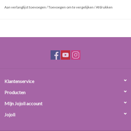
vermogen aan. Als een FFP1 masker correct wordt gebruikt
Aan verlanglijst toevoegen
/
Toevoegen om te vergelijken
/
Afdrukken
vermindert het de blootstelling aan deeltjes (zoals cosmetica
poeders) die door de lucht worden overgedragen met een factor 4.
Klantenservice
Producten
Mijn Jojoli account
Jojoli