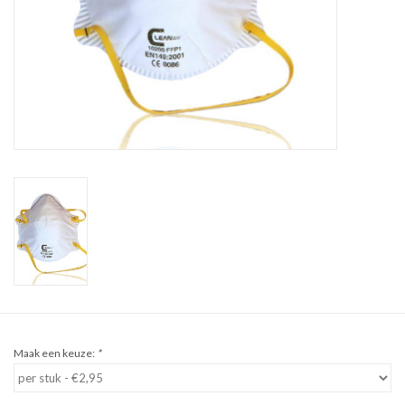
Sale
Cadeaubon
Zelf maken
Links
Maak een keuze:
*