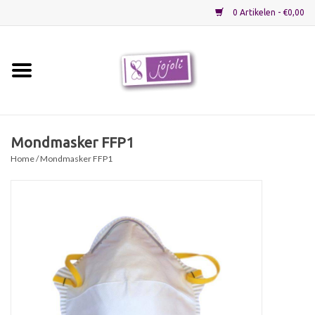
0 Artikelen - €0,00
Home
Grondstoffen
Mondmasker FFP1
Home
/ Mondmasker FFP1
Verpakkingen
Materialen
Startpakketten
Recepten