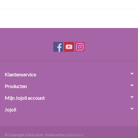
Materiaal: chloorbutyl
Zonder sluiting of verzegeling
Totale lengte inclusief speen: 5.2 cm
Inhoud 5 waterdruppels.
Klantenservice
Producten
Mijn Jojoli account
Jojoli
© Copyright 2026 Jojoli - Powered by
Lightspeed