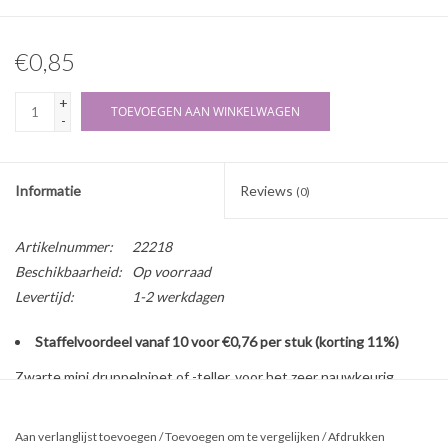
€0,85
+
TOEVOEGEN AAN WINKELWAGEN
-
Informatie
Reviews
(0)
Artikelnummer:
22218
Beschikbaarheid:
Op voorraad
Levertijd:
1-2 werkdagen
Staffelvoordeel vanaf 10 voor €0,76 per stuk (korting 11%)
Zwarte mini druppelpipet of -teller, voor het zeer nauwkeurig
druppelen van vloeistoffen.
Aan verlanglijst toevoegen
/
Toevoegen om te vergelijken
/
Afdrukken