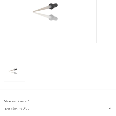
Sale
Cadeaubon
Zelf maken
Links
Maak een keuze:
*