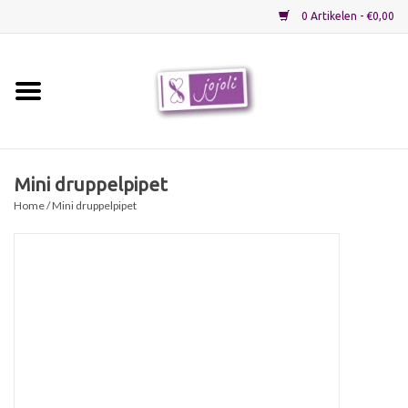
0 Artikelen - €0,00
Home
Grondstoffen
Mini druppelpipet
Home
/ Mini druppelpipet
Verpakkingen
Materialen
Startpakketten
Recepten