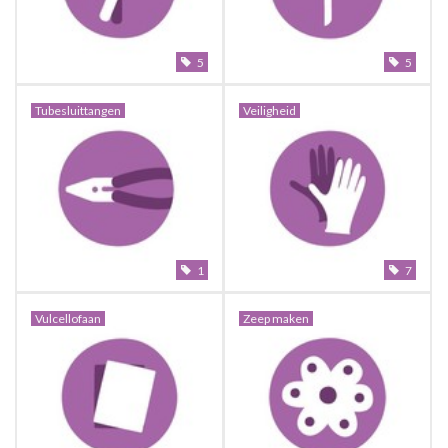
5
5
Tubesluittangen
Veiligheid
1
7
Vulcellofaan
Zeep maken