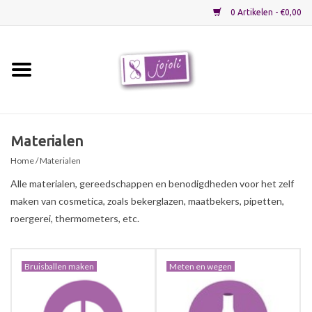
0 Artikelen - €0,00
Home
Grondstoffen
Materialen
Home
/ Materialen
Verpakkingen
Alle materialen, gereedschappen en benodigdheden voor het zelf
maken van cosmetica, zoals bekerglazen, maatbekers, pipetten,
Materialen
roergerei, thermometers, etc.
Startpakketten
Bruisballen maken
Meten en wegen
Recepten