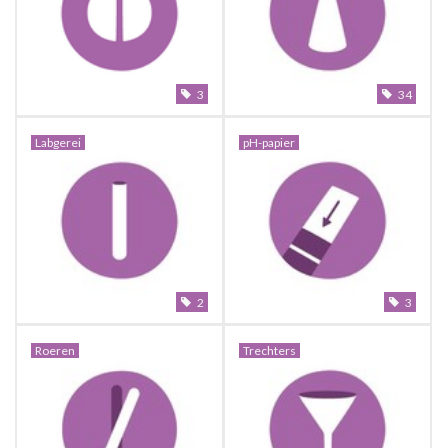
Sale
Cadeaubon
3
34
Zelf maken
Labgerei
pH-papier
Links
2
3
Roeren
Trechters