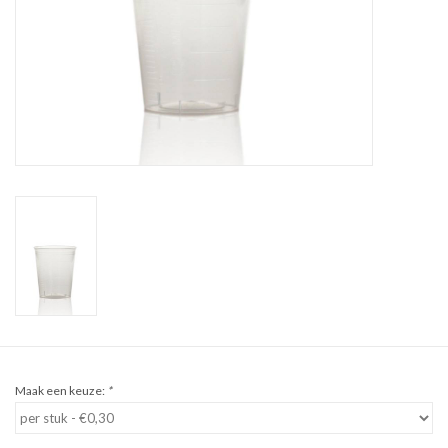
Sale
Cadeaubon
Zelf maken
Links
Maak een keuze:
*