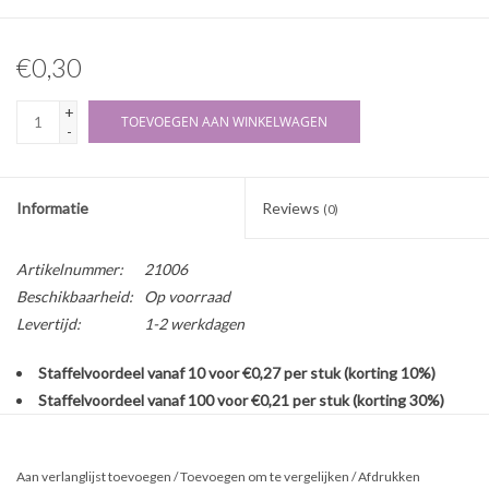
€0,30
+
TOEVOEGEN AAN WINKELWAGEN
-
Informatie
Reviews
(0)
Artikelnummer:
21006
Beschikbaarheid:
Op voorraad
Levertijd:
1-2 werkdagen
Staffelvoordeel vanaf 10 voor €0,27 per stuk (korting 10%)
Staffelvoordeel vanaf 100 voor €0,21 per stuk (korting 30%)
Plastic PP maatcup/ beker met een maatverdeling per 1 mL.
Aan verlanglijst toevoegen
/
Toevoegen om te vergelijken
/
Afdrukken