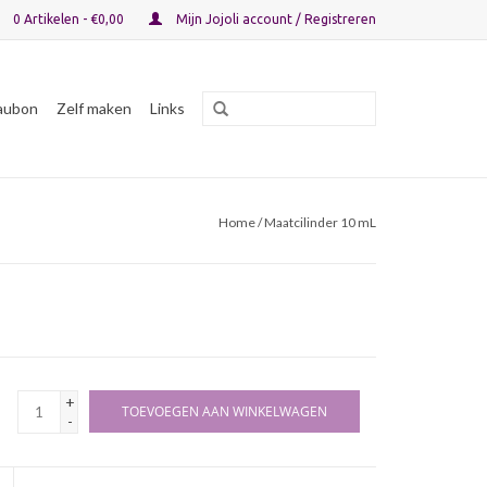
0 Artikelen - €0,00
Mijn Jojoli account / Registreren
aubon
Zelf maken
Links
Home
/ Maatcilinder 10 mL
+
TOEVOEGEN AAN WINKELWAGEN
-