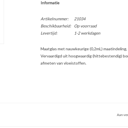
Informatie
Artikelnummer:
21034
Beschikbaarheid:
Op voorraad
Levertijd:
1-2 werkdagen
Maatglas met nauwkeurige (0,2mL) maatindeling, ui
Vervaardigd uit hoogwaardig (hittebestendig) bor
afmeten van vloeistoffen.
Aan ver