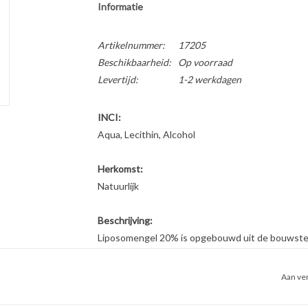
Informatie
Artikelnummer:
17205
Beschikbaarheid:
Op voorraad
Levertijd:
1-2 werkdagen
INCI:
Aqua, Lecithin, Alcohol
Herkomst:
Natuurlijk
Beschrijving:
Liposomengel 20% is opgebouwd uit de bouwstene
werkzaam in een waterig milieu zoals lotion of 
aandeel meervoudig onverzadigde vetzuren zond
Aan ver
door in de hoornlaag van de huid en zorgen daar 
intrekvermogen van emulsies en olie aanzienlijk.