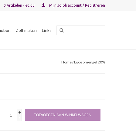
0 Artikelen - €0,00
Mijn Jojoli account / Registreren
aubon
Zelf maken
Links
Home
/ Liposomengel 20%
+
TOEVOEGEN AAN WINKELWAGEN
-