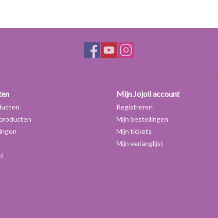
Gebruik:
Liposomengel wordt gebruikt in cosmetica voor de
concentraties ook bij de vette onzuivere huid.
Dosering:
3 - 8%, voor de vette huid tot 15%.
ten
Mijn Jojoli account
ducten
Registreren
producten
Mijn bestellingen
ingen
Mijn tickets
Mijn verlanglijst
d