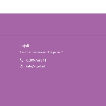
 rijpe, droge, vochtarme huid en in hoge
Jojoli
Cosmetica maken doe je zelf!
0180-769241
info@jojoli.nl