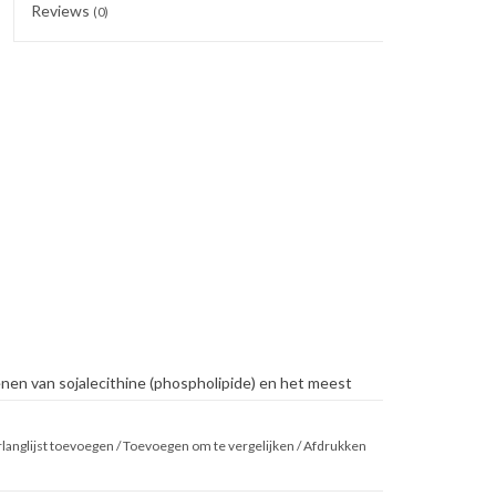
Reviews
(0)
n van sojalecithine (phospholipide) en het meest
crème met hoog wateraandeel. Het bevat een hoog
er chemische conservering. Liposomen dringen diep
langlijst toevoegen
/
Toevoegen om te vergelijken
/
Afdrukken
voor hydratatie en regeneratie. Ze verbeteren het