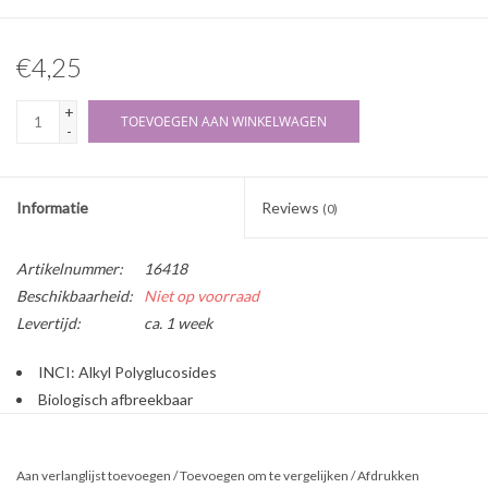
€4,25
+
TOEVOEGEN AAN WINKELWAGEN
-
Informatie
Reviews
(0)
Artikelnummer:
16418
Beschikbaarheid:
Niet op voorraad
Levertijd:
ca. 1 week
INCI: Alkyl Polyglucosides
Biologisch afbreekbaar
Type tenside: niet-ionisch
Herkomst: Natuurlijk, uit hernieuwbare bron
Aan verlanglijst toevoegen
/
Toevoegen om te vergelijken
/
Afdrukken