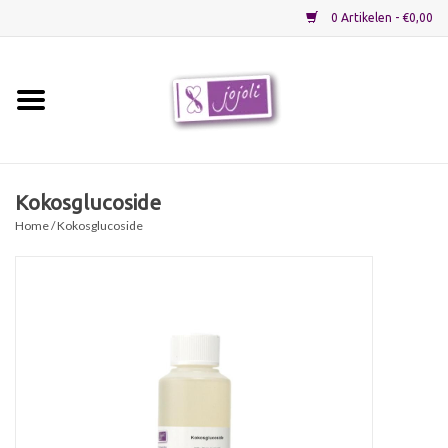
0 Artikelen - €0,00
Home
Grondstoffen
Kokosglucoside
Home
/ Kokosglucoside
Verpakkingen
Materialen
Startpakketten
Recepten