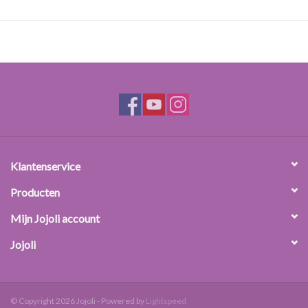
Beschrijving:
Milde tenside met een goed reinigend en schuimvormend
vermogen die zeer mild is voor de huid. Te gebruiken in
wasemulsies. WAS gehalte: 51-53%, niet- ionisch, pH waarde: 11,5
- 12,5.
Dosering: Basis Tenside/ Co-Tenside: 2-30 %
Klantenservice
Producten
Mijn Jojoli account
Jojoli
© Copyright 2026 Jojoli - Powered by
Lightspeed