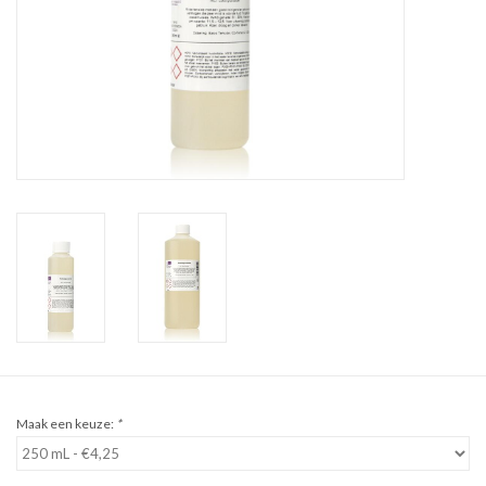
Sale
Cadeaubon
Zelf maken
Links
Maak een keuze:
*