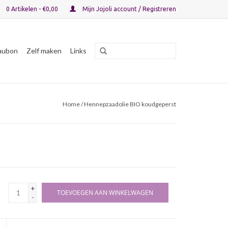
0 Artikelen - €0,00
Mijn Jojoli account / Registreren
aubon
Zelf maken
Links
Home
/ Hennepzaadolie BIO koudgeperst
+
TOEVOEGEN AAN WINKELWAGEN
-