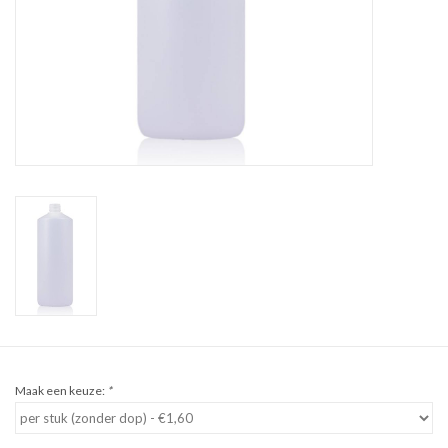
Sale
Cadeaubon
Zelf maken
Links
Maak een keuze:
*