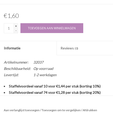
€1,60
+
TOEVOEGEN AAN WINKELWAGEN
-
Informatie
Reviews
(0)
Artikelnummer:
32037
Beschikbaarheid:
Op voorraad
Levertijd:
1-2 werkdagen
Staffelvoordeel vanaf 10 voor €1,44 per stuk (korting 10%)
Staffelvoordeel vanaf 74 voor €1,28 per stuk (korting 20%)
Flexibele lege plastic fles zonder dop. Op deze fles passen alle
sluitingen met halstype C (deze zijn onder aan de pagina terug te
Aan verlanglijst toevoegen
/
Toevoegen om te vergelijken
/
Afdrukken