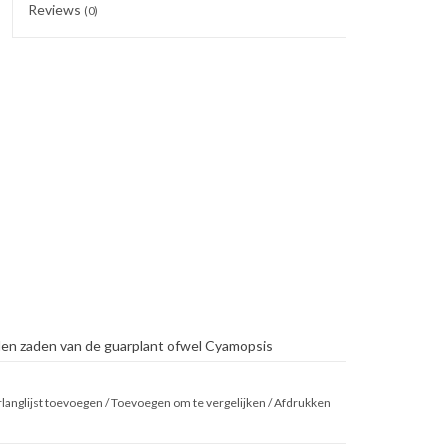
Reviews
(0)
len zaden van de guarplant ofwel Cyamopsis
 deel uit plantengommen (keto).
langlijst toevoegen
/
Toevoegen om te vergelijken
/
Afdrukken
 te maken (zodat ze minder snel uit een vallen in