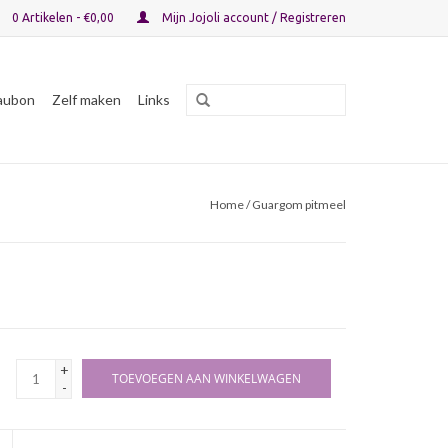
0 Artikelen - €0,00
Mijn Jojoli account / Registreren
aubon
Zelf maken
Links
Home
/ Guargom pitmeel
+
TOEVOEGEN AAN WINKELWAGEN
-