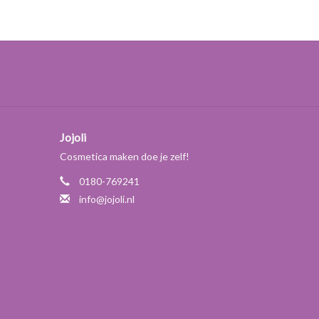
e) te geven. Daarnaast vermindert het in emulsies
jeffect' tijdens het aanbrengen. Guargom is sterk aan
nserveermiddel.
in water. Echter ontstaan er snel klontjes en het
kte bereikt is. Er zijn een paar trucjes om dit proces
Jojoli
t behulp van een (staaf)mixer.
Cosmetica maken doe je zelf!
0180-769241
et kan verdikken zoals bijvoorbeeld olie, glycerine of
info@jojoli.nl
 andere gelvormer). *
nde, voor gels is minimaal 1% nodig. Echter geeft