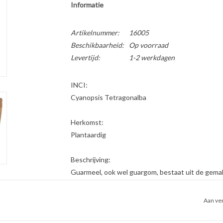
Informatie
Artikelnummer:
16005
Beschikbaarheid:
Op voorraad
Levertijd:
1-2 werkdagen
INCI:
Cyanopsis Tetragonalba
Herkomst:
Plantaardig
Beschrijving:
Guarmeel, ook wel guargom, bestaat uit de gema
Tetragonoloba. Guarmeel bestaat voor een groot
Aan ver
Gebruik:
Guargom wordt gebruikt om emulsies extra stabiel