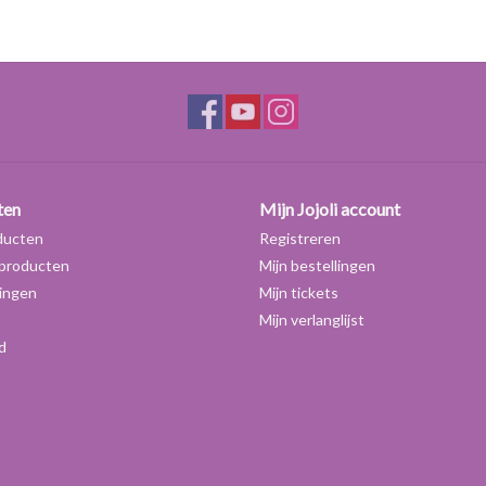
water en olie) of om cosmetica consistentie (dikt
vochtverlies uit de huid en voorkomt het een 'gli
bederf onderhevig, gebruik daarom een goed co
Verwerking:
Guargom is niet pH-waarde gevoelig en oplosbaar 
duurt vaak een paar uur voordat de uiteindelijke di
te versnellen.
ten
Mijn Jojoli account
1) Los op in koud water onder krachtig roeren me
ducten
Registreren
2) Los op in heet water en laat kort koken.
producten
Mijn bestellingen
3) Dispergeer vooraf in een vloeistof waarin het ni
ingen
Mijn tickets
alcohol. Voeg daarna het water toe.
Mijn verlanglijst
d
Dosering:
0.5-1.5% in shampoo en douchegel,
0.1-0.3% in emulsies (als stabilisator)
0.2-0.5% voor gezichtsgel (in combinatie met een
*Als stabilisator is een percentage van 0.2 voldoe