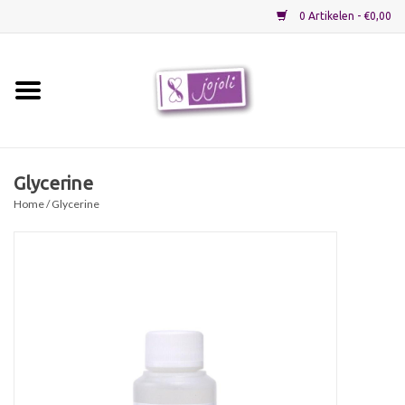
0 Artikelen - €0,00
Home
Grondstoffen
Glycerine
Home
/ Glycerine
Verpakkingen
Materialen
Startpakketten
Recepten