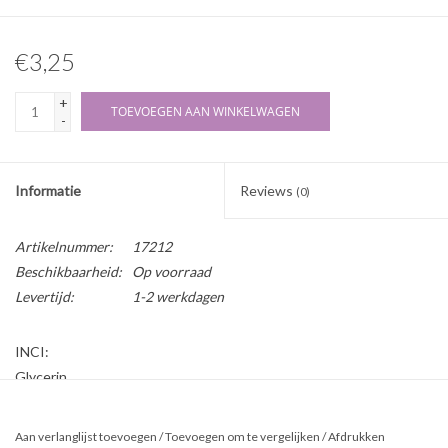
€3,25
+
TOEVOEGEN AAN WINKELWAGEN
-
Informatie
Reviews
(0)
Artikelnummer:
17212
Beschikbaarheid:
Op voorraad
Levertijd:
1-2 werkdagen
INCI:
Glycerin
Herkomst:
Aan verlanglijst toevoegen
/
Toevoegen om te vergelijken
/
Afdrukken