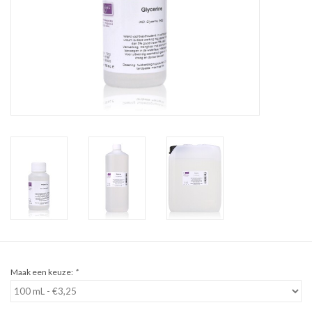
Sale
Cadeaubon
Zelf maken
Links
Maak een keuze:
*