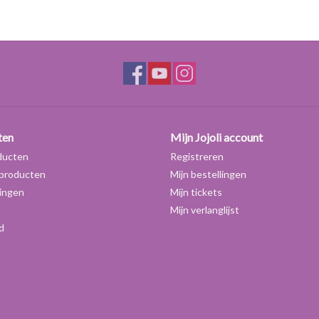
eigenschappen van gember; verwarmend bij koude,
precies wat gember doet; stimuleren en verwarm
De opbrengst aan essentiële olie is voor gember 4
nodig is voor 1 kilo olie. De kleur van gemberolie i
warm en kruidig, iets van citrus en koriander me
Gebruik:
De parfumindustrie maakt veelvuldig gebruik van 
ten
Mijn Jojoli account
schaal gebruikt in allerlei voedingsmiddelen en
ducten
Registreren
plezierig warm en kruidig aroma dat heel goed sa
producten
Mijn bestellingen
cederhout, wierrook. Verder gaat het goed samen 
ingen
Mijn tickets
patchouli en vetiver. Via verdamping is het te gebr
Mijn verlanglijst
stimuleert en activeert bij vermoeidheid en de
d
daarnaast gebruikt worden bij misselijkheid door
Maximale doseringen IFRA:
IFRA categorie
Voorbeeldproduct
Ma
1
Lipbalsem
Ni