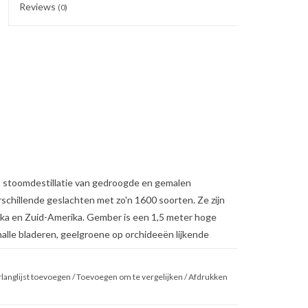
Reviews
(0)
ia stoomdestillatie van gedroogde en gemalen
schillende geslachten met zo'n 1600 soorten. Ze zijn
rika en Zuid-Amerika. Gember is een 1,5 meter hoge
malle bladeren, geelgroene op orchideeën lijkende
cerijen en wordt al meer dan 3000 jaar in Azië
langlijst toevoegen
/
Toevoegen om te vergelijken
/
Afdrukken
drie grote gezondheidstradities voorkomt: Chinese
lle drie zijn opvallend eensgezind in de