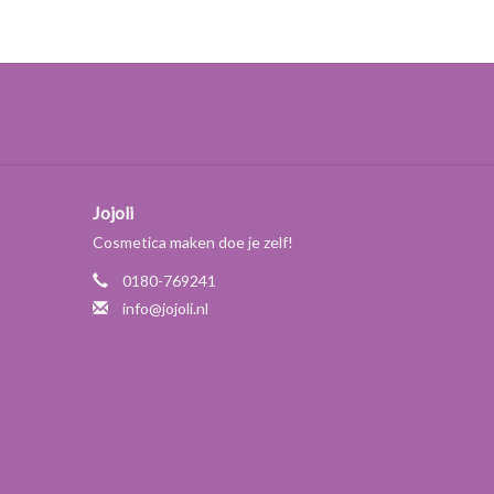
 stimulerend en pijnverlichtend. En dat is ook
en.
,4%, dat wil zeggen dat er zo'n 23 kilo wortelstok
s lichtgeel tot groen. De geur is te omschrijven als
t een zoete ondertoon.
gember als top- of hartnoot. De olie wordt op grote
Jojoli
 dranken. In de aromaverdamper verspreidt gember een
Cosmetica maken doe je zelf!
mengaat met hout/ hars oliën als sandelhout,
met alle citrus- en bloemenoliën en oliën als
0180-769241
uiken bij o.a. ontstoken neusslijmvlies. De olie
info@jojoli.nl
 warme geur werkt opmonterend. Gemberolie kan
 o.a. wagenziekte, zwangerschap.
ximale dosering*
et geschikt**