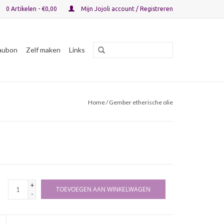
0 Artikelen - €0,00
Mijn Jojoli account / Registreren
aubon
Zelf maken
Links
Home
/ Gember etherische olie
+
TOEVOEGEN AAN WINKELWAGEN
-