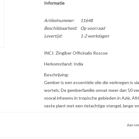
Informatie
Artikelnummer:
11648
Beschikbaarheid:
Op voorraad
Levertijd:
1-2 werkdagen
INCI: Zingiber Officinalis Roscoe
Herkomstland: India
Beschrijving:
Gember is een essentiële olie die verkregen is v
wortels. De gemberfamilie omvat meer dan 50 ver
vooral inheems in tropische gebieden in Azië, Af
vaste plant met een rietachtige stengel, lange s
bloemen en sterk vertakte wortelstokken.
Gember is een van de belangrijkste en oudste spe
Aan ver
gecultiveerd. Opmerkelijk is dat gember in alle 
geneeskunde, Ayurveda en Griekse geneeskunde. A