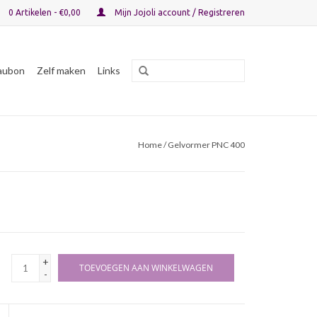
0 Artikelen - €0,00
Mijn Jojoli account / Registreren
aubon
Zelf maken
Links
Home
/ Gelvormer PNC 400
+
TOEVOEGEN AAN WINKELWAGEN
-