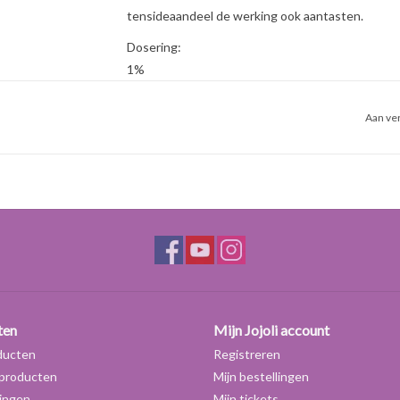
tensideaandeel de werking ook aantasten.
Dosering:
1%
Nadoseren is mogelijk; wanneer de gel geen juist
gelvormer toevoegen of met water verdunnen.
Aan ver
ten
Mijn Jojoli account
ducten
Registreren
producten
Mijn bestellingen
ingen
Mijn tickets