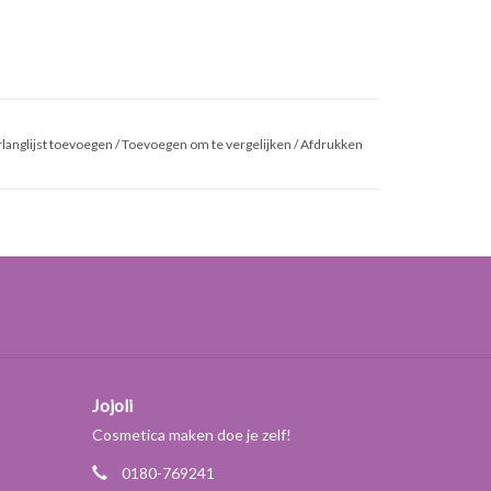
e consistentie (dikte) heeft kan men achteraf
langlijst toevoegen
/
Toevoegen om te vergelijken
/
Afdrukken
Jojoli
Cosmetica maken doe je zelf!
0180-769241