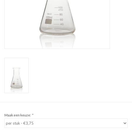
Sale
Cadeaubon
Zelf maken
Links
Maak een keuze:
*