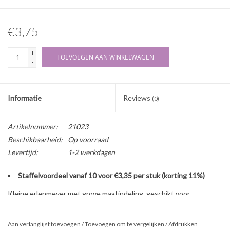
€3,75
+
TOEVOEGEN AAN WINKELWAGEN
-
Informatie
Reviews
(0)
Artikelnummer:
21023
Beschikbaarheid:
Op voorraad
Levertijd:
1-2 werkdagen
Staffelvoordeel vanaf 10 voor €3,35 per stuk (korting 11%)
Kleine erlenmeyer met grove maatindeling, geschikt voor
nauwkeurig mengen (bijv. parfums) en verhitten van vloeibare
stoffen. Hittebestendig borosilicaat glas.
Aan verlanglijst toevoegen
/
Toevoegen om te vergelijken
/
Afdrukken