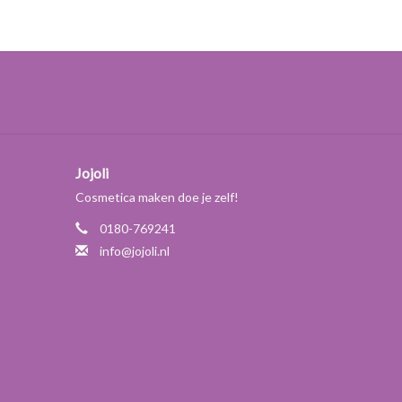
pteerd
in lotions maximaal 5.5% zijn. In combinatie met
us.
Jojoli
Cosmetica maken doe je zelf!
0180-769241
info@jojoli.nl