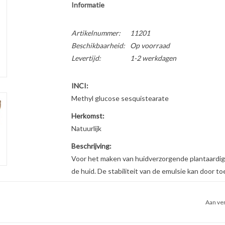
Informatie
Artikelnummer:
11201
Beschikbaarheid:
Op voorraad
Levertijd:
1-2 werkdagen
INCI:
Methyl glucose sesquistearate
Herkomst:
Natuurlijk
Beschrijving:
Voor het maken van huidverzorgende plantaardig
de huid. De stabiliteit van de emulsie kan door 
Emulsan is geschikt voor crèmes met een vetgeh
ongeveer 15% tot 25%.
Aan ver
Eigenschappen