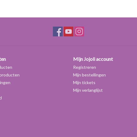
Door cosmetica keurmerk ECOCERT geacce
Gemakkelijk biologisch afbreekbaar
PEG vrij
Type emulgator; niet ionisch
HLB-waarde: 12
pH-waarde in crèmes moet 3.5-8.5 zijn en mag 
tegomuls zijn emulsies stabieler.
Verwerkingstemperatuur: 65-80 graden Celsi
ten
Mijn Jojoli account
Benodigde vetfase: 15-40%
ducten
Registreren
Dosering:
producten
Mijn bestellingen
2% tot 3% voor lotions, 4% tot 6% voor crèmes.
ingen
Mijn tickets
Mijn verlanglijst
d