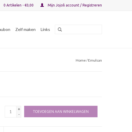
0 Artikelen - €0,00
Mijn Jojoli account / Registreren
aubon
Zelf maken
Links
Home
/ Emulsan
+
TOEVOEGEN AAN WINKELWAGEN
-