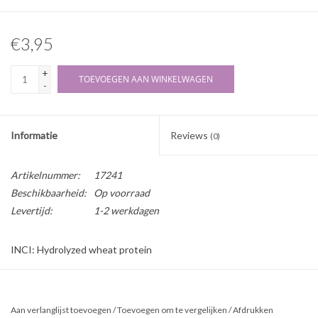
€3,95
+
TOEVOEGEN AAN WINKELWAGEN
-
Informatie
Reviews
(0)
Artikelnummer:
17241
Beschikbaarheid:
Op voorraad
Levertijd:
1-2 werkdagen
INCI: Hydrolyzed wheat protein
Herkomst: Natuurlijk
Beschrijving:
Aan verlanglijst toevoegen
/
Toevoegen om te vergelijken
/
Afdrukken
Elastine vervanger is een fijn poeder en wordt gemaakt uit