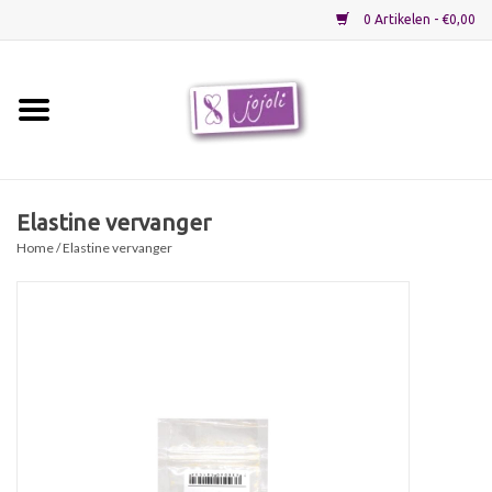
0 Artikelen - €0,00
Home
Grondstoffen
Elastine vervanger
Home
/ Elastine vervanger
Verpakkingen
Materialen
Startpakketten
Recepten