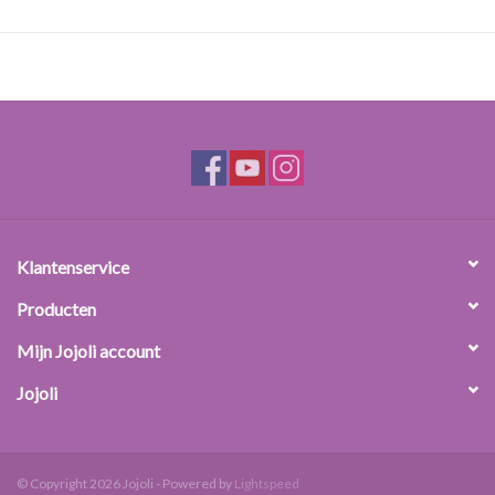
plantaardige grondstoffen. Het poeder is oplosbaar in water en
hittebestendig. Elastine vervanger laat een dunne film achter op
huid en haar. Het maakt de huid zacht en het haar voller.
Gebruik:
Elastine vervanger kan gebruikt worden in huid- en haarproducten.
Dosering: 0.2-1%
Klantenservice
Producten
Mijn Jojoli account
Jojoli
© Copyright 2026 Jojoli - Powered by
Lightspeed