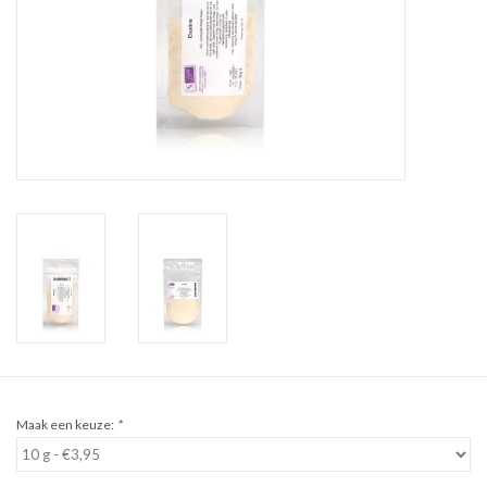
Sale
Cadeaubon
Zelf maken
Links
Maak een keuze:
*