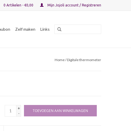
0 Artikelen - €0,00
Mijn Jojoli account / Registreren
aubon
Zelf maken
Links
Home
/ Digitale thermometer
+
TOEVOEGEN AAN WINKELWAGEN
-