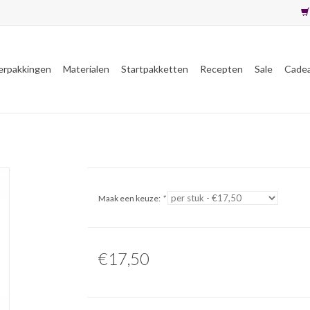
erpakkingen
Materialen
Startpakketten
Recepten
Sale
Cade
Maak een keuze:
*
€17,50