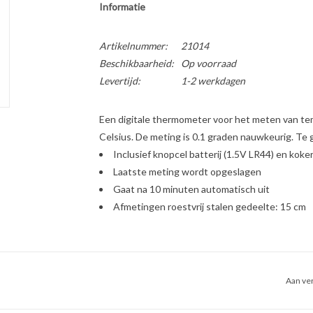
Informatie
Artikelnummer:
21014
Beschikbaarheid:
Op voorraad
Levertijd:
1-2 werkdagen
Een digitale thermometer voor het meten van te
Celsius. De meting is 0.1 graden nauwkeurig. Te
Inclusief knopcel batterij (1.5V LR44) en kok
Laatste meting wordt opgeslagen
Gaat na 10 minuten automatisch uit
Afmetingen roestvrij stalen gedeelte: 15 cm
Aan ver