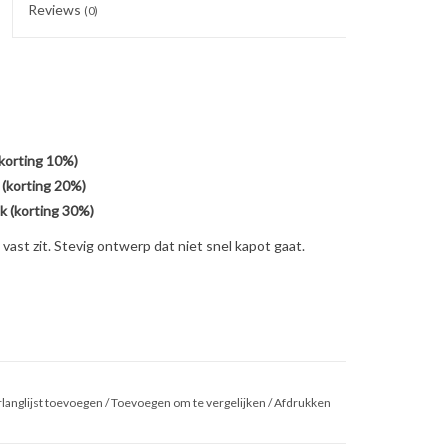
Reviews
(0)
(korting 10%)
 (korting 20%)
k (korting 30%)
ast zit. Stevig ontwerp dat niet snel kapot gaat.
langlijst toevoegen
/
Toevoegen om te vergelijken
/
Afdrukken
parant