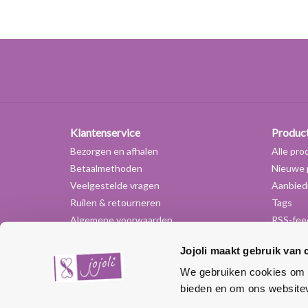
Klantenservice
Produc
Bezorgen en afhalen
Alle pro
Betaalmethoden
Nieuwe 
Veelgestelde vragen
Aanbied
Ruilen & retourneren
Tags
Algemene voorwaarden
RSS-fee
Privacy Policy
Jojoli maakt gebruik van 
Over ons
Contact
We gebruiken cookies om c
bieden en om ons websitev
Sitemap