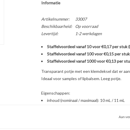
Informatie
Artikelnummer:
33007
Beschikbaarheid:
Op voorraad
Levertijd:
1-2 werkdagen
Staffelvoordeel vanaf 10 voor €0,17 per stuk 
Staffelvoordeel vanaf 100 voor €0,15 per stuk
Staffelvoordeel vanaf 1000 voor €0,13 per stu
Transparant potje met een klemdeksel dat er aan v
Ideaal voor samples of lipbalsem. Leeg potje.
Eigenschappen:
inhoud (nominaal / maximaal): 10 mL / 11 mL
materiaal: PP
afmetingen: hoogte 23 mm, diameter 34 mm
Aan ver
kleur en transparantie: geen kleur, semitrans
sluiting: vaste klemdeksel, materiaal: PP