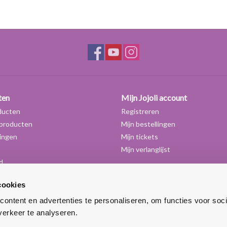
gewicht: 1g
Temperatuur max.: 130 graden Celsius
ten
Mijn Jojoli account
ducten
Registreren
producten
Mijn bestellingen
ingen
Mijn tickets
Mijn verlanglijst
d
cookies
ontent en advertenties te personaliseren, om functies voor soci
erkeer te analyseren.