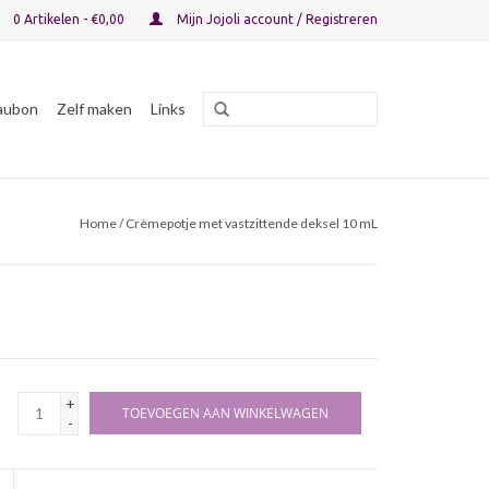
0 Artikelen - €0,00
Mijn Jojoli account / Registreren
aubon
Zelf maken
Links
Home
/ Crèmepotje met vastzittende deksel 10 mL
+
TOEVOEGEN AAN WINKELWAGEN
-