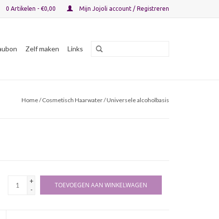
0 Artikelen - €0,00
Mijn Jojoli account / Registreren
aubon
Zelf maken
Links
Home
/ Cosmetisch Haarwater / Universele alcoholbasis
+
TOEVOEGEN AAN WINKELWAGEN
-