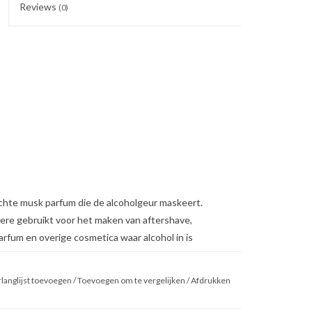
Reviews
(0)
ichte musk parfum die de alcoholgeur maskeert.
re gebruikt voor het maken van aftershave,
arfum en overige cosmetica waar alcohol in is
r voor bredere toepasbaarheid is dat nu uit de
langlijst toevoegen
/
Toevoegen om te vergelijken
/
Afdrukken
-Panthenol toe voor gebruik als haarwater.