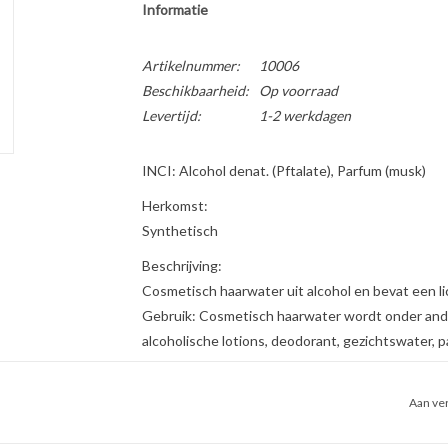
Informatie
Artikelnummer:
10006
Beschikbaarheid:
Op voorraad
Levertijd:
1-2 werkdagen
INCI: Alcohol denat. (Pftalate), Parfum (musk)
Herkomst:
Synthetisch
Beschrijving:
Cosmetisch haarwater uit alcohol en bevat een l
Gebruik: Cosmetisch haarwater wordt onder ande
alcoholische lotions, deodorant, gezichtswater, p
verwerkt.
Voorheen bevatte haarwater ook D-panthenol, maa
Aan ver
ingrediëntenlijst. Voeg eenvoudig zelf 0.5%-1% d