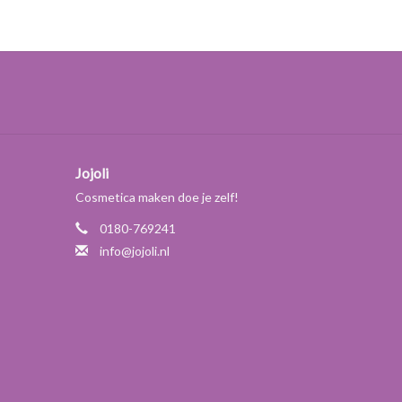
erzenden
maximaal 6 liter
(totaal van brandbare
raad aan. Wilt u meer bestellen? We verzoeken u
p te splitsen.
Jojoli
Cosmetica maken doe je zelf!
0180-769241
info@jojoli.nl