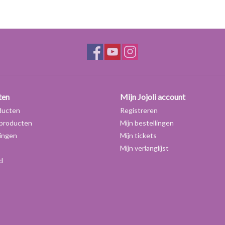
Let op:
deze stof is licht ontvlambaar. Daarom v
stoffen) per pakket en houden een beperkte voor
dan om de bestelling af te halen of de bestelling o
ten
Mijn Jojoli account
ducten
Registreren
producten
Mijn bestellingen
ingen
Mijn tickets
Mijn verlanglijst
d