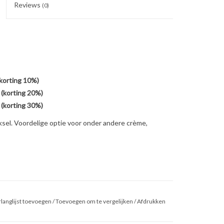
Reviews
(0)
(korting 10%)
 (korting 20%)
 (korting 30%)
sel. Voordelige optie voor onder andere crème,
langlijst toevoegen
/
Toevoegen om te vergelijken
/
Afdrukken
0 mm