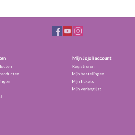
sluiting: witte schoefdop, materiaal: HDPE
gewicht: 8.5 g
ten
Mijn Jojoli account
ducten
Registreren
producten
Mijn bestellingen
ingen
Mijn tickets
Mijn verlanglijst
d