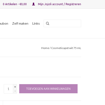
0 Artikelen - €0,00
Mijn Jojoli account / Registreren
aubon
Zelf maken
Links
Home
/ Cosmeticapot wit 75 mL
+
TOEVOEGEN AAN WINKELWAGEN
-