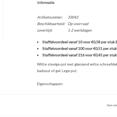
Informatie
Artikelnummer:
33043
Beschikbaarheid:
Op voorraad
Levertijd:
1-2 werkdagen
Staffelvoordeel vanaf 10 voor €0,58 per stuk 
Staffelvoordeel vanaf 100 voor €0,51 per stuk
Staffelvoordeel vanaf 216 voor €0,45 per stuk
Witte stevige pot met glanzend witte schroefdek
badzout of gel. Lege pot.
Eigenschappen:
inhoud (nominaal / maximaal): 75 mL / 80 mL
materiaal: HDPE
Aan ver
afmetingen: hoogte 54 mm, diameter (deksel) 5
kleur en transparantie: wit