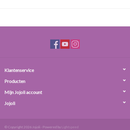
pot.
Eigenschappen:
inhoud (nominaal / maximaal): 250 mL / 255 mL
materiaal: HDPE
afmetingen: hoogte 59 mm, diameter (deksel) 87 mm
kleur en transparatie: geen kleur, semitransparant
sluiting: witte schoefdop, materiaal: HDPE
gewicht: 23 g
Klantenservice
Producten
Mijn Jojoli account
Jojoli
© Copyright 2026 Jojoli - Powered by
Lightspeed