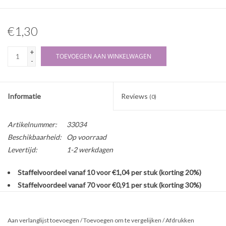
€1,30
+
TOEVOEGEN AAN WINKELWAGEN
-
Informatie
Reviews
(0)
Artikelnummer:
33034
Beschikbaarheid:
Op voorraad
Levertijd:
1-2 werkdagen
Staffelvoordeel vanaf 10 voor €1,04 per stuk (korting 20%)
Staffelvoordeel vanaf 70 voor €0,91 per stuk (korting 30%)
Transparante stevige pot met glanzend witte schroefdeksel.
Voordelige optie voor onder andere crème, badzout of gel. Lege
Aan verlanglijst toevoegen
/
Toevoegen om te vergelijken
/
Afdrukken