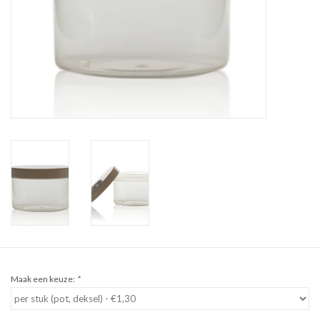
Sale
Cadeaubon
Zelf maken
Links
Maak een keuze:
*