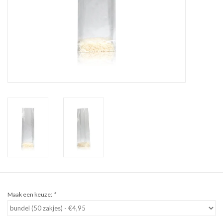
Sale
Cadeaubon
Zelf maken
Links
Maak een keuze:
*