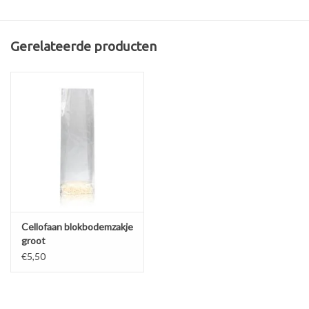
Afmeting:
20 x 6.5 x 4 cm
Gerelateerde producten
Cellofaan blokbodemzakje
groot
€5,50