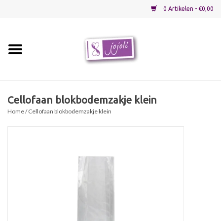
0 Artikelen - €0,00
Home
Grondstoffen
Cellofaan blokbodemzakje klein
Home
/ Cellofaan blokbodemzakje klein
Verpakkingen
Materialen
Startpakketten
Recepten