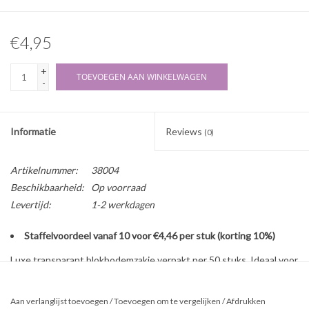
€4,95
+
TOEVOEGEN AAN WINKELWAGEN
-
Informatie
Reviews
(0)
Artikelnummer:
38004
Beschikbaarheid:
Op voorraad
Levertijd:
1-2 werkdagen
Staffelvoordeel vanaf 10 voor €4,46 per stuk (korting 10%)
Luxe transparant blokbodemzakje verpakt per 50 stuks. Ideaal voor
het feestelijk inpakken van onder andere zeepjes of bruisballen.
Aan verlanglijst toevoegen
/
Toevoegen om te vergelijken
/
Afdrukken