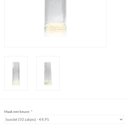
Sale
Cadeaubon
Zelf maken
Links
Maak een keuze:
*