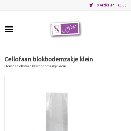
0 Artikelen - €0,00
Home
Grondstoffen
Cellofaan blokbodemzakje klein
Home
/ Cellofaan blokbodemzakje klein
Verpakkingen
Materialen
Startpakketten
Recepten