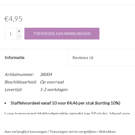
€4,95
+
TOEVOEGEN AAN WINKELWAGEN
-
Informatie
Reviews
(0)
Artikelnummer:
38004
Beschikbaarheid:
Op voorraad
Levertijd:
1-2 werkdagen
Staffelvoordeel vanaf 10 voor €4,46 per stuk (korting 10%)
Luxe transparant blokbodemzakje verpakt per 50 stuks. Ideaal voor
het feestelijk inpakken van onder andere zeepjes of bruisballen.
Aan verlanglijst toevoegen
/
Toevoegen om te vergelijken
/
Afdrukken