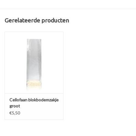
Afmeting:
20 x 6.5 x 4 cm
Gerelateerde producten
Cellofaan blokbodemzakje
groot
€5,50