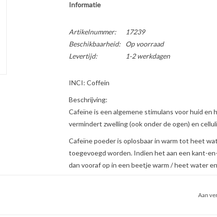
Informatie
Artikelnummer:
17239
Beschikbaarheid:
Op voorraad
Levertijd:
1-2 werkdagen
INCI: Coffein
Beschrijving:
Cafeïne is een algemene stimulans voor huid en ha
vermindert zwelling (ook onder de ogen) en cellul
Cafeïne poeder is oplosbaar in warm tot heet wa
toegevoegd worden. Indien het aan een kant-en
dan vooraf op in een beetje warm / heet water en 
Gebruik:
Te gebruiken in crèmes, lotions, shampoos en haa
Aan ver
rosacea.