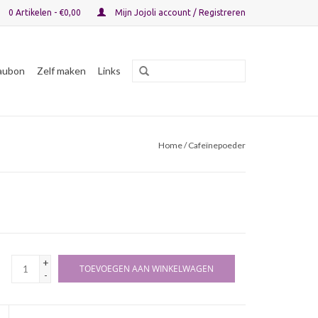
0 Artikelen - €0,00
Mijn Jojoli account / Registreren
aubon
Zelf maken
Links
Home
/ Cafeïnepoeder
+
TOEVOEGEN AAN WINKELWAGEN
-