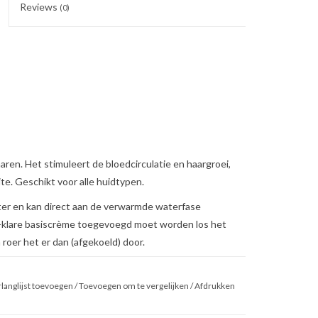
Reviews
(0)
ren. Het stimuleert de bloedcirculatie en haargroei,
ite. Geschikt voor alle huidtypen.
ter en kan direct aan de verwarmde waterfase
-klare basiscrème toegevoegd moet worden los het
roer het er dan (afgekoeld) door.
rwater. Het is geschikt voor alle huidtypes, acne en
langlijst toevoegen
/
Toevoegen om te vergelijken
/
Afdrukken