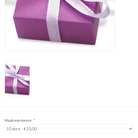
Sale
Cadeaubon
Zelf maken
Links
Maak een keuze:
*