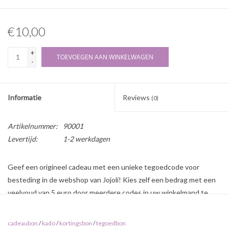
€10,00
+
TOEVOEGEN AAN WINKELWAGEN
-
Informatie
Reviews
(0)
Artikelnummer:
90001
Levertijd:
1-2 werkdagen
Geef een origineel cadeau met een unieke tegoedcode voor
besteding in de webshop van Jojoli! Kies zelf een bedrag met een
veelvoud van 5 euro door meerdere codes in uw winkelmand te
plaatsen. (bijvoorbeeld: voor 35 euro vult u 1x 5,- + 1x 10,- + 1x 25,-
bij "aantal" in, of 7x 5,- kan ook).
cadeaubon
/
kado
/
kortingsbon
/
tegoedbon