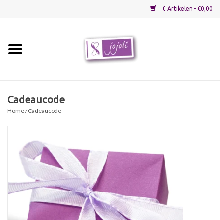
0 Artikelen - €0,00
Home
Grondstoffen
Cadeaucode
Home
/ Cadeaucode
Verpakkingen
Materialen
Startpakketten
Recepten