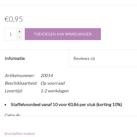
€0,95
+
TOEVOEGEN AAN WINKELWAGEN
-
Informatie
Reviews
(0)
Artikelnummer:
20014
Beschikbaarheid:
Op voorraad
Levertijd:
1-2 werkdagen
Staffelvoordeel vanaf 10 voor €0,86 per stuk (korting 10%)
Gebruik:
Transparante plastic 3D mal in de vorm van een hart. Deze mal is
uitsluitend geschikt voor het maken van bruisproducten. De
bruisballen-maken