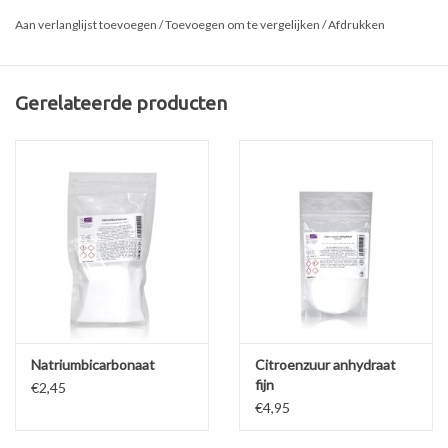
bruismal bestaat uit twee onderdelen welke samen vastgeklikt
Aan verlanglijst toevoegen
/
Toevoegen om te vergelijken
/
Afdrukken
kunnen worden om een 3D hart te maken.
Inhoud:
Gerelateerde producten
30 mL per vorm. Totaal 60 mL
Afmeting:
Langste deel is 6 cm
Natriumbicarbonaat
Citroenzuur anhydraat
fijn
€2,45
€4,95