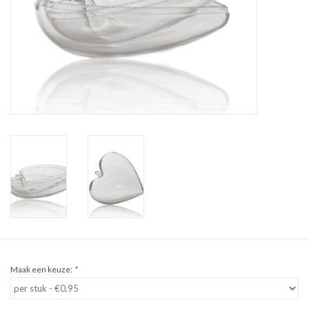
Sale
Cadeaubon
Zelf maken
Links
Maak een keuze:
*