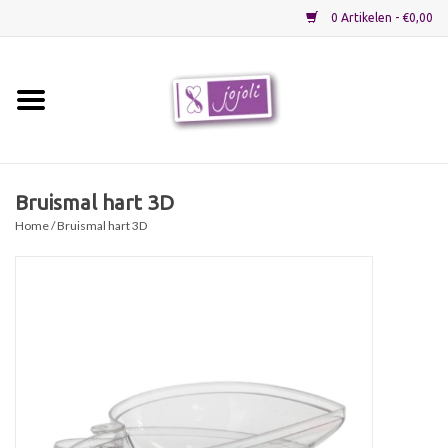
0 Artikelen - €0,00
Home
Grondstoffen
Bruismal hart 3D
Home
/ Bruismal hart 3D
Verpakkingen
Materialen
Startpakketten
Recepten