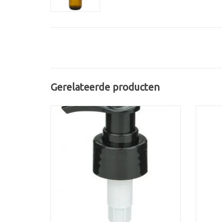
Gerelateerde producten
Zwarte dispenser halstype C. Ideaal voor dik
Witt
vloeibare producten zoals handzeep en
ontsmettingsgel.
TO
TOEVOEGEN AAN WINKELWAGEN