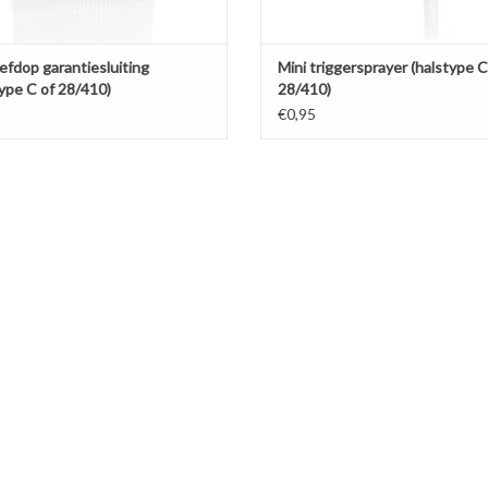
efdop garantiesluiting
Mini triggersprayer (halstype C
type C of 28/410)
28/410)
€0,95