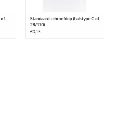
 of
Standaard schroefdop (halstype C of
28/410)
€0,15