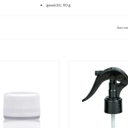
gewicht: 90 g
Aan ver
e schroefdop voor halstype C met
Mini triggersprayer in de kleur zwart
garantiesluiting en inlay.
om bijvoorbeeld een roomspray i
bewaren.
EVOEGEN AAN WINKELWAGEN
TOEVOEGEN AAN WINKELWA