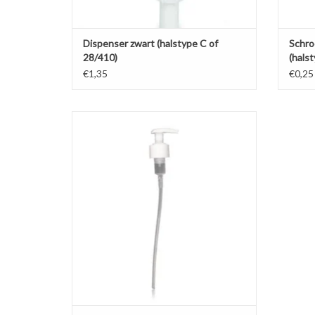
Dispenser zwart (halstype C of
Schro
28/410)
(hals
€1,35
€0,25
Witte dispenser halstype C. Ideaal voor dik
vloeibare producten zoals handzeep en
ontsmettingsgel.
TOEVOEGEN AAN WINKELWAGEN