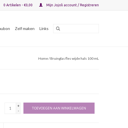
0 Artikelen - €0,00
Mijn Jojoli account / Registreren
aubon
Zelf maken
Links
Home
/ Bruinglas fles wijde hals 100 mL
+
TOEVOEGEN AAN WINKELWAGEN
-