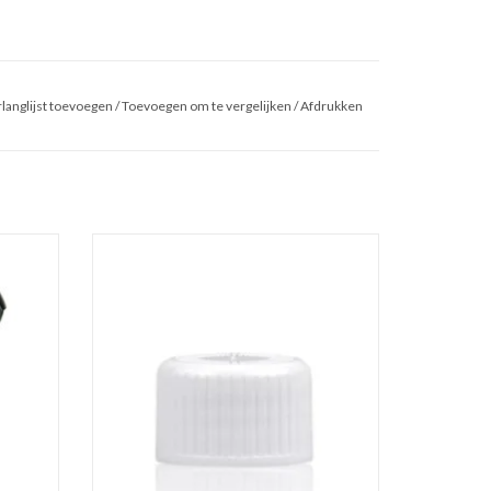
langlijst toevoegen
/
Toevoegen om te vergelijken
/
Afdrukken
. Ideaal
Witte PP schroefdop voor halstype C.
n te
TOEVOEGEN AAN WINKELWAGEN
GEN