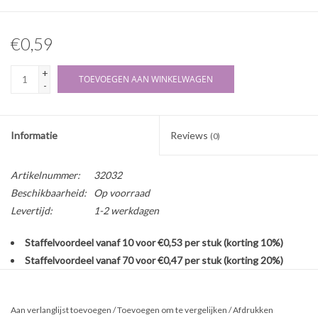
€0,59
+
TOEVOEGEN AAN WINKELWAGEN
-
Informatie
Reviews
(0)
Artikelnummer:
32032
Beschikbaarheid:
Op voorraad
Levertijd:
1-2 werkdagen
Staffelvoordeel vanaf 10 voor €0,53 per stuk (korting 10%)
Staffelvoordeel vanaf 70 voor €0,47 per stuk (korting 20%)
Veelvuldig toegepaste glazen fles voor allerlei vloeistoffen,
geleverd zonder dop. Op de fles passen sluitingen met halstype B
Aan verlanglijst toevoegen
/
Toevoegen om te vergelijken
/
Afdrukken