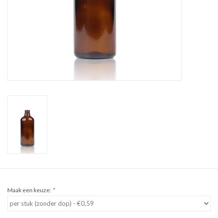
Sale
Cadeaubon
Zelf maken
Links
Maak een keuze:
*