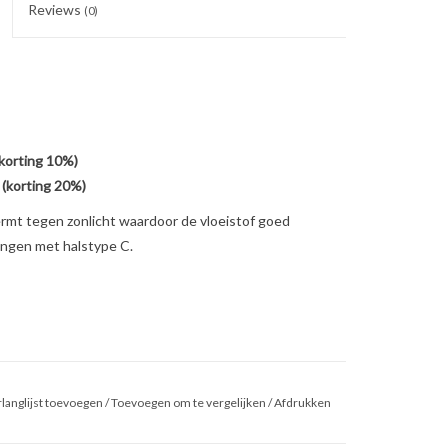
Reviews
(0)
(korting 10%)
 (korting 20%)
ermt tegen zonlicht waardoor de vloeistof goed
tingen met halstype C.
langlijst toevoegen
/
Toevoegen om te vergelijken
/
Afdrukken
ant