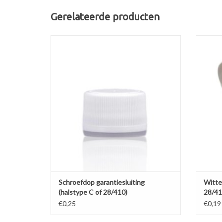
Gerelateerde producten
Witte schroefdop voor halstype C met
Witte 
garantiesluiting en inlay.
voor 
TOEVOEGEN AAN WINKELWAGEN
TO
Schroefdop garantiesluiting
Witte
(halstype C of 28/410)
28/41
€0,25
€0,19