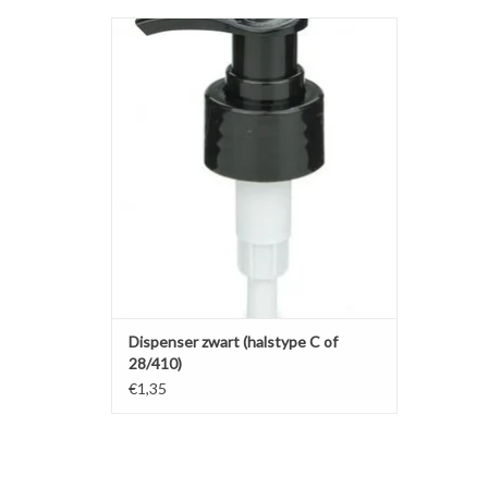
Zwarte dispenser halstype C. Ideaal voor dik
vloeibare producten zoals handzeep en
ontsmettingsgel.
TOEVOEGEN AAN WINKELWAGEN
Dispenser zwart (halstype C of
28/410)
€1,35