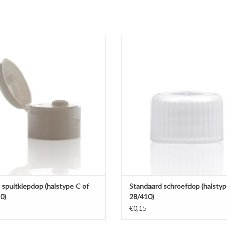
gewicht: 29 g
spuitklepdop voor halstype C. Ideaal
Witte PP schroefdop voor halstyp
het doseren van vloeistoffen zoals
TOEVOEGEN AAN WINKELWA
shampoo.
EVOEGEN AAN WINKELWAGEN
 spuitklepdop (halstype C of
Standaard schroefdop (halstyp
0)
28/410)
€0,15