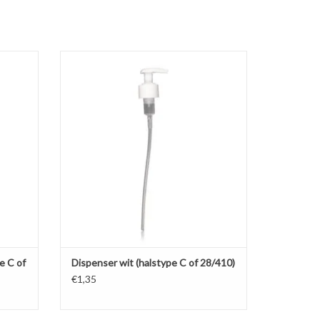
e C.
Witte dispenser halstype C. Ideaal voor dik
vloeibare producten zoals handzeep en
GEN
ontsmettingsgel.
TOEVOEGEN AAN WINKELWAGEN
e C of
Dispenser wit (halstype C of 28/410)
€1,35