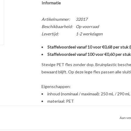
Informatie
Artikelnummer:
32017
Beschikbaarheid:
Op voorraad
Levertijd:
1-2 werkdagen
Staffelvoordeel vanaf 10 voor €0,68 per stuk 
Staffelvoordeel vanaf 100 voor €0,60 per stuk
Stevige PET fles zonder dop. Bruinplastic besch
bewaard blijft. Op deze lege fles passen alle slui
Eigenschappen:
inhoud (nominaal / maximaal): 250 mL / 290 mL
materiaal: PET
BPA Vrij
afmetingen: hoogte 132 mm, diameter 63 mm
Aan ver
kleur en transparantie: donkerbruin, transpar
sluiting: halstype C / industrienorm 28-410