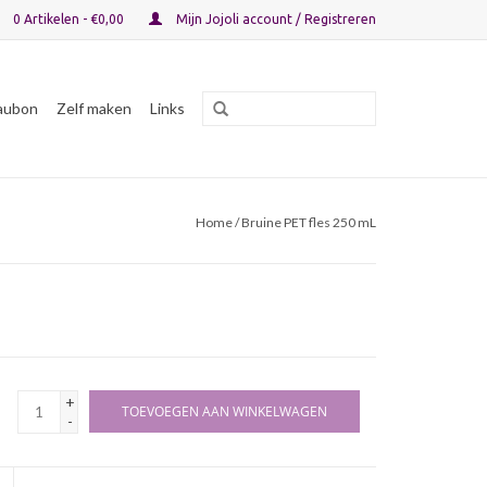
0 Artikelen - €0,00
Mijn Jojoli account / Registreren
aubon
Zelf maken
Links
Home
/ Bruine PET fles 250 mL
+
TOEVOEGEN AAN WINKELWAGEN
-